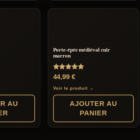
Porte-épée médiéval cuir
marron
Note
44,99
€
5.00
sur 5
Voir le produit →
R AU
AJOUTER AU
ER
PANIER