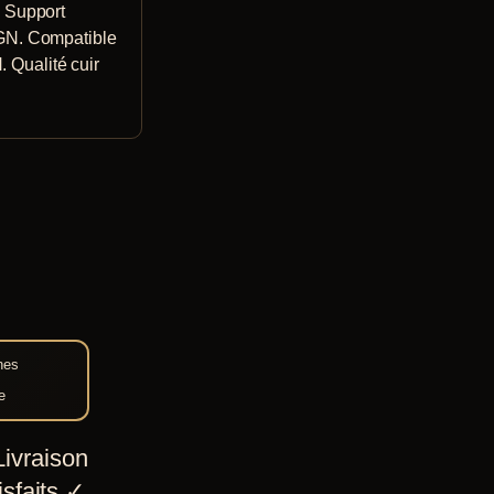
– Support
 GN. Compatible
. Qualité cuir
nes
e
ivraison
sfaits
✓