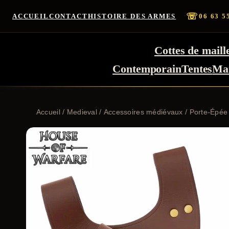
☏
ACCUEIL
CONTACT
HISTOIRE DES ARMES
06 63 5
Cottes de maill
Contemporain
Tentes
Ma
Accueil
/
Medieval
/
Accessoires médiévaux
/ Porte-Épée 