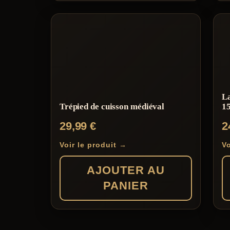
L
Trépied de cuisson médiéval
1
29,99
€
2
Voir le produit →
Vo
AJOUTER AU
PANIER