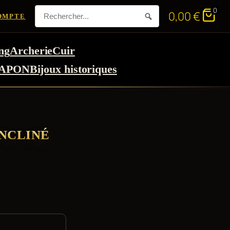
0
0,00
€
OMPTE
ng
Archerie
Cuir
APON
Bijoux historiques
INCLINÉ