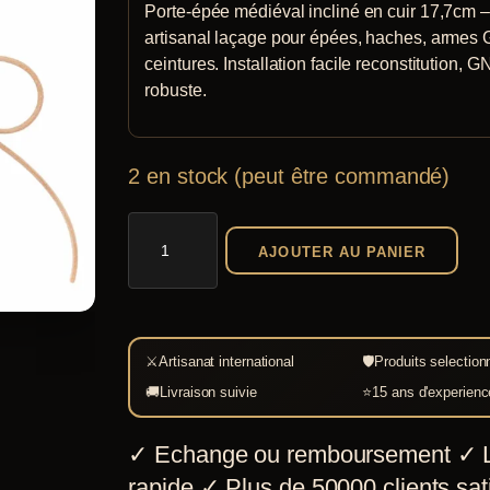
Porte-épée médiéval incliné en cuir 17,7cm 
artisanal laçage pour épées, haches, armes
ceintures. Installation facile reconstitution, GN
robuste.
2 en stock (peut être commandé)
quantité
AJOUTER AU PANIER
de
Porte-
Épée
Médiéval
⚔
Artisanat international
🛡
Produits selection
Incliné
🚚
Livraison suivie
⭐
15 ans d'experienc
en
✓
Echange ou remboursement
✓
L
Cuir
rapide
✓
Plus de 50000 clients sati