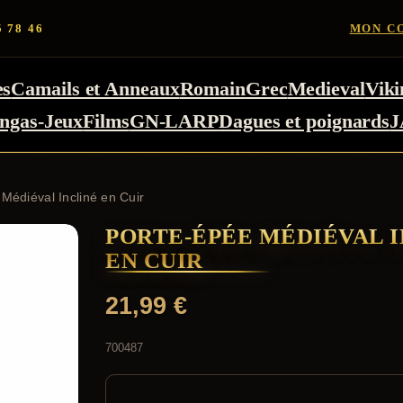
5 78 46
MON C
es
Camails et Anneaux
Romain
Grec
Medieval
Viki
ngas-Jeux
Films
GN-LARP
Dagues et poignards
J
Médiéval Incliné en Cuir
PORTE-ÉPÉE MÉDIÉVAL 
EN CUIR
21,99
€
700487