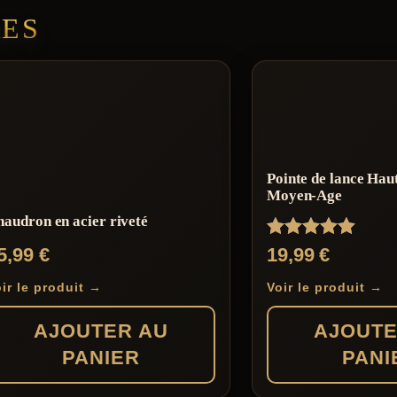
RES
Pointe de lance Hau
Moyen-Age
audron en acier riveté
Note
5,99
€
19,99
€
5.00
sur 5
ir le produit →
Voir le produit →
AJOUTER AU
AJOUTE
PANIER
PANI