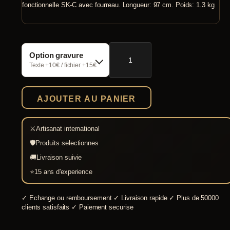
fonctionnelle SK-C avec fourreau. Longueur: 97 cm. Poids: 1.3 kg
quantité
Option gravure
de
Epée
Texte +10€ / fichier +15€
chevalier
haut
moyen
AJOUTER AU PANIER
age
fonctionnelle
SK-
⚔
Artisanat international
C
🛡
Produits selectionnes
🚚
Livraison suivie
⭐
15 ans d'experience
✓
Echange ou remboursement
✓
Livraison rapide
✓
Plus de 50000
clients satisfaits
✓
Paiement securise