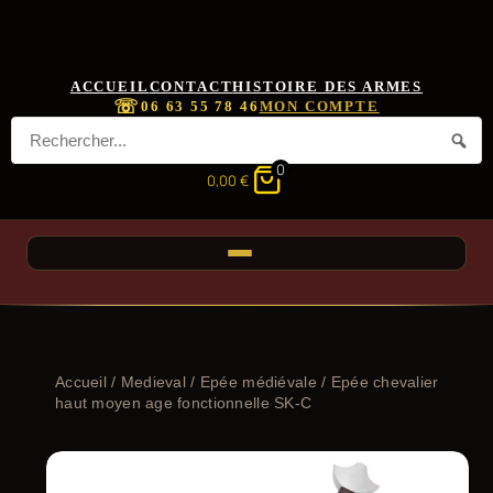
ACCUEIL
CONTACT
HISTOIRE DES ARMES
☏
06 63 55 78 46
MON COMPTE
0
0,00
€
Accueil
/
Medieval
/
Epée médiévale
/ Epée chevalier
haut moyen age fonctionnelle SK-C