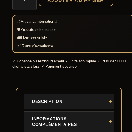
AJOUTER AU PANIER
Poignée
Rustique
Fer
Forgé
⚔
Artisanat international
Main
16,5
🛡
Produits selectionnes
cm
🚚
Livraison suivie
-
Style
⭐
15 ans d'experience
Médiéval
✓
Echange ou remboursement
✓
Livraison rapide
✓
Plus de 50000
clients satisfaits
✓
Paiement securise
DESCRIPTION
INFORMATIONS
COMPLÉMENTAIRES