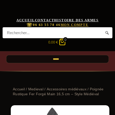
ACCUEIL
CONTACT
HISTOIRE DES ARMES
☏
06 63 55 78 46
MON COMPTE
0
0,00
€
Accueil
/
Medieval
/
Accessoires médiévaux
/ Poignée
Rustique Fer Forgé Main 16,5 cm – Style Médiéval