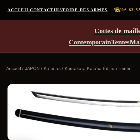
☏
ACCUEIL
CONTACT
HISTOIRE DES ARMES
06 63 5
Cottes de maill
Contemporain
Tentes
Ma
Accueil
/
JAPON
/
Katanas
/ Kamakura Katana Édition limitée