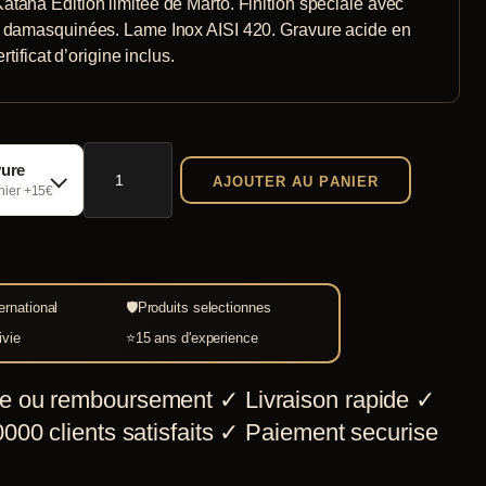
tana Édition limitée de Marto. Finition spéciale avec
 damasquinées. Lame Inox AISI 420. Gravure acide en
ertificat d’origine inclus.
quantité
vure
AJOUTER AU PANIER
de
chier +15€
Kamakura
Katana
Édition
ernational
🛡
Produits selectionnes
limitée
ivie
⭐
15 ans d'experience
e ou remboursement
✓
Livraison rapide
✓
000 clients satisfaits
✓
Paiement securise