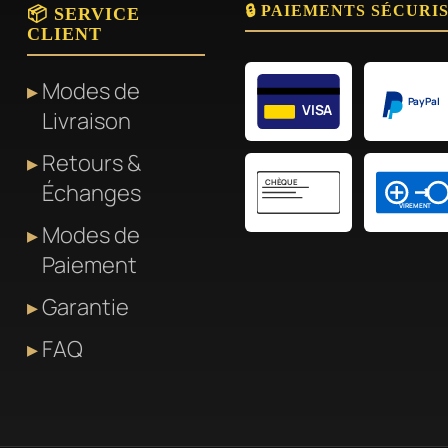
🔒 PAIEMENTS SÉCURI
📦 SERVICE
CLIENT
Modes de
PayPal
VISA
Livraison
Retours &
CHÈQUE
Échanges
VIREMENT
Modes de
Paiement
Garantie
FAQ