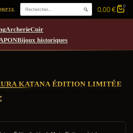
0
0,00
€
OMPTE
ng
Archerie
Cuir
APON
Bijoux historiques
URA KATANA ÉDITION LIMITÉE
€