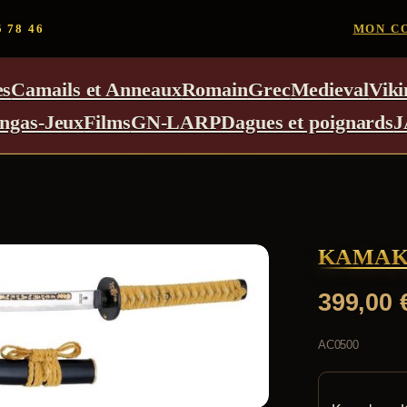
5 78 46
MON C
es
Camails et Anneaux
Romain
Grec
Medieval
Viki
ngas-Jeux
Films
GN-LARP
Dagues et poignards
J
KAMAK
399,00
AC0500