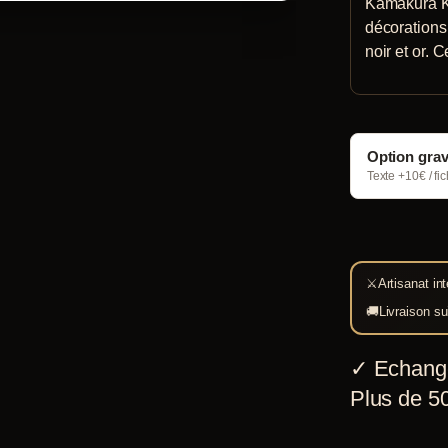
Kamakura Ka
décorations
noir et or. C
Option gra
Texte +10€ / fi
⚔
Artisanat int
🚚
Livraison su
✓
Echang
Plus de 50