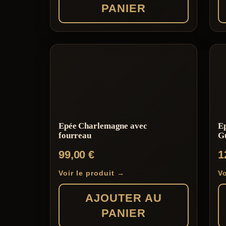
PANIER
Epée Charlemagne avec
E
fourreau
G
99,00
€
1
Voir le produit →
Vo
AJOUTER AU
PANIER