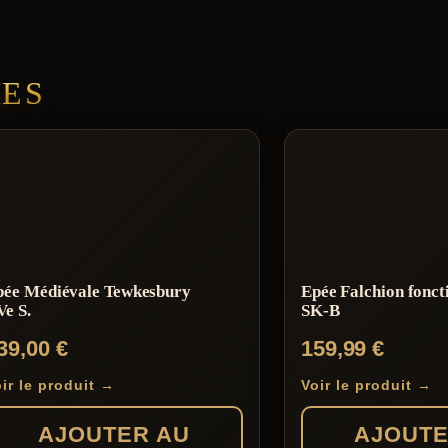
RES
pée Médiévale Tewkesbury
Epée Falchion fonct
e S.
SK-B
39,00
€
159,99
€
ir le produit →
Voir le produit →
AJOUTER AU
AJOUTE