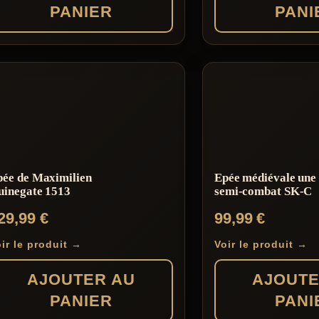
PANIER
PANI
pée de Maximilien
Epée médiévale une
uinegate 1513
semi-combat SK-C
29,99
€
99,99
€
ir le produit →
Voir le produit →
AJOUTER AU
AJOUTE
PANIER
PANI