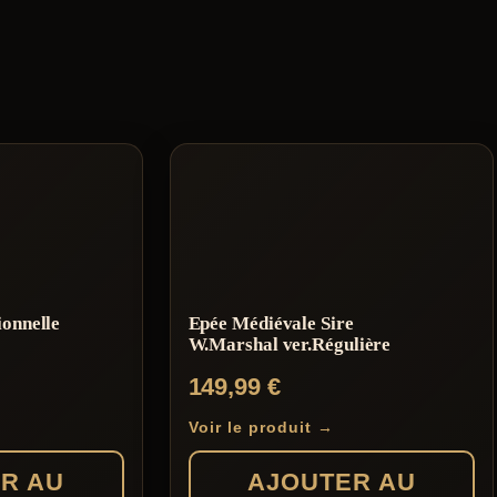
ionnelle
Epée Médiévale Sire
W.Marshal ver.Régulière
149,99
€
Voir le produit →
R AU
AJOUTER AU