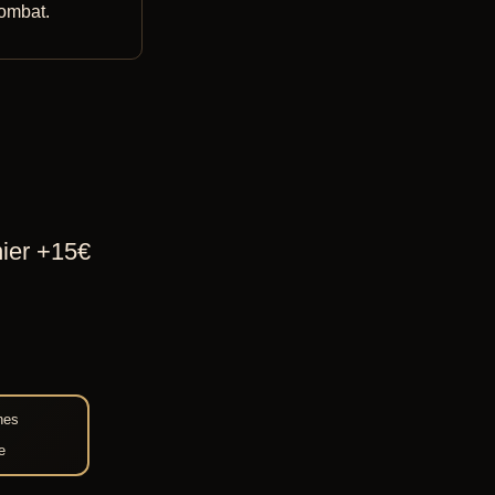
9 €
ombat.
9 €
hier +15€
nes
e