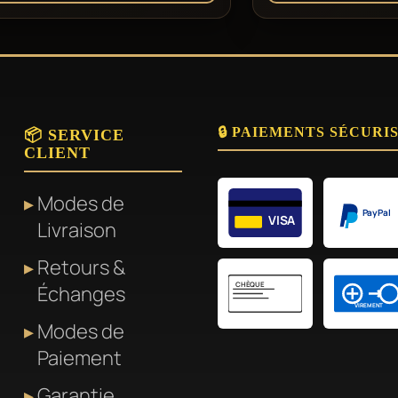
🔒 PAIEMENTS SÉCURI
📦 SERVICE
CLIENT
Modes de
PayPal
VISA
Livraison
Retours &
CHÈQUE
Échanges
VIREMENT
Modes de
Paiement
Garantie