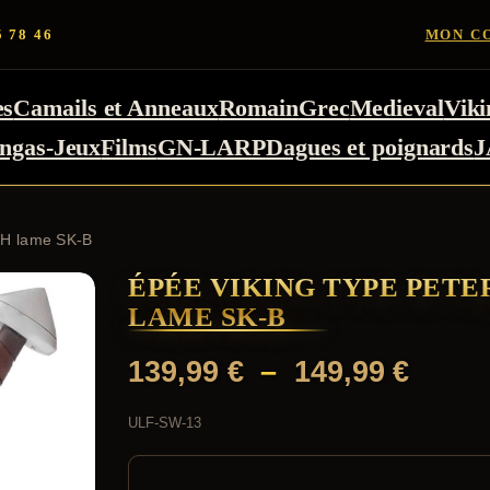
5 78 46
MON C
es
Camails et Anneaux
Romain
Grec
Medieval
Viki
ngas-Jeux
Films
GN-LARP
Dagues et poignards
J
n H lame SK-B
ÉPÉE VIKING TYPE PETE
LAME SK-B
Plage
139,99
€
–
149,99
€
de
ULF-SW-13
prix :