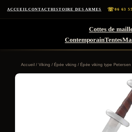
☏
ACCUEIL
CONTACT
HISTOIRE DES ARMES
06 63 5
Cottes de maill
Contemporain
Tentes
Ma
Accueil
/
Viking
/
Épée viking
/ Épée viking type Peterse