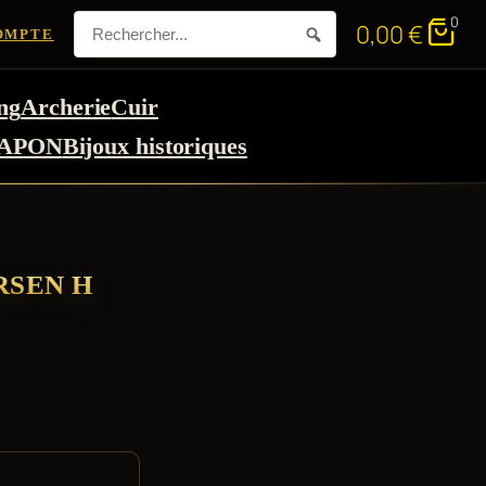
0
0,00
€
OMPTE
ng
Archerie
Cuir
APON
Bijoux historiques
RSEN H