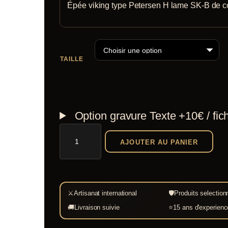
139,9
Épée viking type Petersen H lame SK-B de c
à
149,9
TAILLE
Option gravure
Texte +10€ / fic
quantité
AJOUTER AU PANIER
de
Épée
viking
type
⚔
Artisanat international
🛡
Produits selection
Petersen
🚚
Livraison suivie
⭐
15 ans d'experienc
H