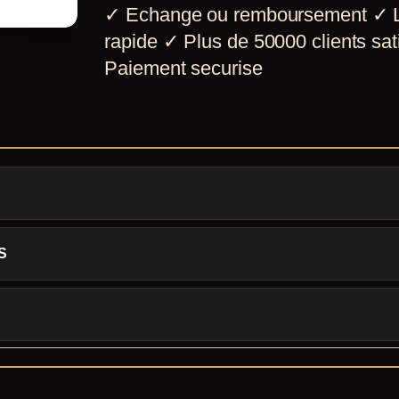
✓
Echange ou remboursement
✓
L
lame
rapide
✓
Plus de 50000 clients sati
SK-
Paiement securise
B
S