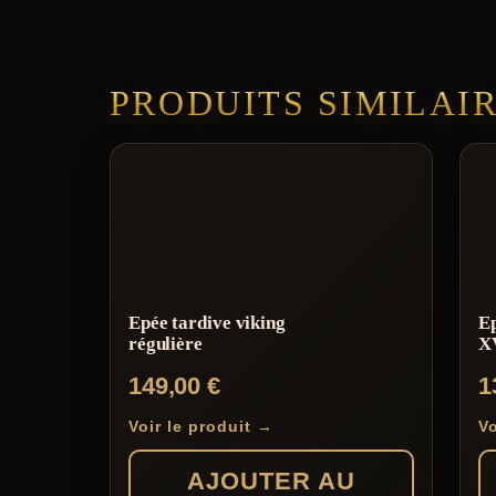
PRODUITS SIMILAI
Epée tardive viking
E
régulière
XV
149,00
€
1
Voir le produit →
Vo
AJOUTER AU