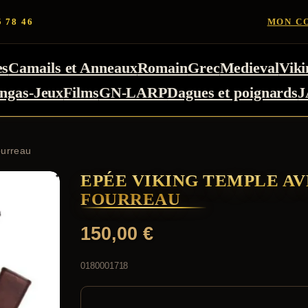
5 78 46
MON C
es
Camails et Anneaux
Romain
Grec
Medieval
Viki
ngas-Jeux
Films
GN-LARP
Dagues et poignards
J
ourreau
EPÉE VIKING TEMPLE A
FOURREAU
150,00
€
0180001718