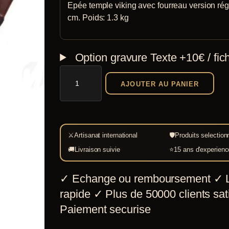
Epée temple viking avec fourreau version régu
cm. Poids: 1.3 kg
Option gravure
Texte +10€ / fic
quantité
AJOUTER AU PANIER
de
Epée
viking
temple
⚔
Artisanat international
🛡
Produits selection
avec
🚚
Livraison suivie
⭐
15 ans d'experienc
fourreau
✓
Echange ou remboursement
✓
L
rapide
✓
Plus de 50000 clients sati
Paiement securise