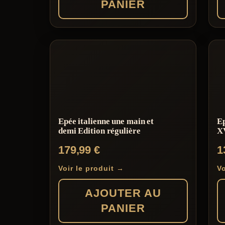
PANIER
Epée italienne une main et
E
demi Edition régulière
XV
179,99
€
1
Voir le produit →
Vo
AJOUTER AU
PANIER