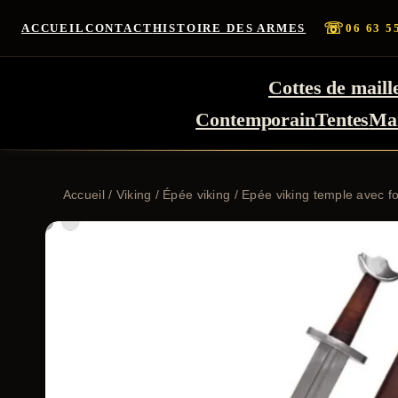
☏
ACCUEIL
CONTACT
HISTOIRE DES ARMES
06 63 5
Cottes de maill
Contemporain
Tentes
Ma
Accueil
/
Viking
/
Épée viking
/ Epée viking temple avec f