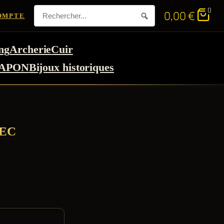
0
0,00
€
OMPTE
ng
Archerie
Cuir
APON
Bijoux historiques
VEC