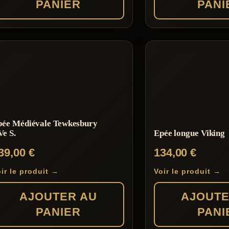
PANIER
PANI
pée Médiévale Tewkesbury
e S.
Epée longue Viking
39,00
€
134,00
€
ir le produit →
Voir le produit →
AJOUTER AU
AJOUTE
PANIER
PANI