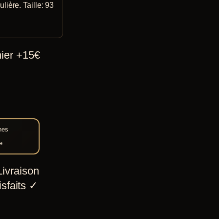
lière. Taille: 93
hier +15€
nes
e
ivraison
sfaits
✓