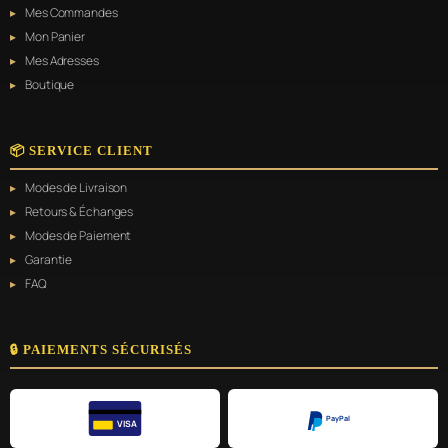
Mes Commandes
Mon Panier
Mes Adresses
Boutique
📦 SERVICE CLIENT
Modes de Livraison
Retours & Échanges
Modes de Paiement
Garantie
FAQ
🔒 PAIEMENTS SÉCURISÉS
PayPal
VISA