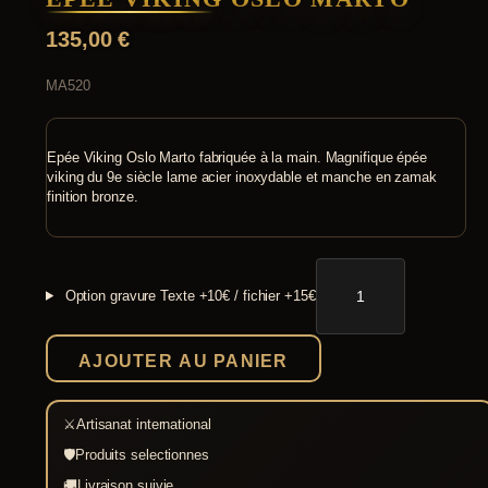
135,00
€
MA520
Epée Viking Oslo Marto fabriquée à la main. Magnifique épée
viking du 9e siècle lame acier inoxydable et manche en zamak
finition bronze.
quantité
de
Option gravure
Texte +10€ / fichier +15€
Epée
Viking
Oslo
AJOUTER AU PANIER
Marto
⚔
Artisanat international
🛡
Produits selectionnes
🚚
Livraison suivie