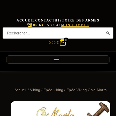
ACCUEIL
CONTACT
HISTOIRE DES ARMES
☏
06 63 55 78 46
MON COMPTE
0
0,00
€
Accueil
/
Viking
/
Épée viking
/ Epée Viking Oslo Marto