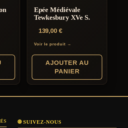
ion
Epée Médiévale
Tewkesbury XVe S.
139,00
€
Voir le produit →
U
AJOUTER AU
PANIER
SÉS
🌐 SUIVEZ-NOUS