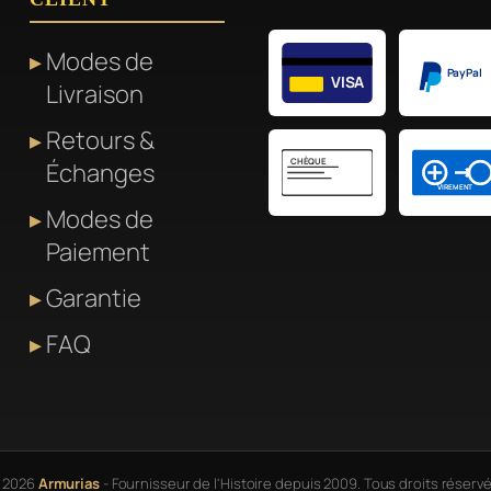
Modes de
PayPal
VISA
Livraison
Retours &
CHÈQUE
Échanges
VIREMENT
Modes de
Paiement
Garantie
FAQ
 2026
Armurias
- Fournisseur de l'Histoire depuis 2009. Tous droits réservé