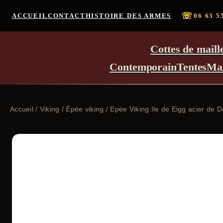
☏
ACCUEIL
CONTACT
HISTOIRE DES ARMES
06 63 5
Cottes de maill
Contemporain
Tentes
Ma
Accueil
/
Viking
/
Épée viking
/ Epée Viking Ile de Eigg acier de 