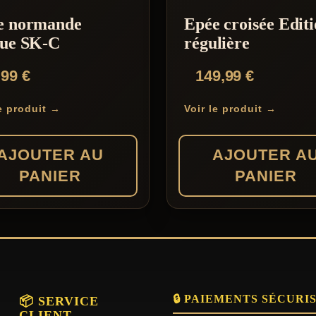
e normande
Epée croisée Edit
gue SK-C
régulière
,99
€
149,99
€
le produit →
Voir le produit →
AJOUTER AU
AJOUTER A
PANIER
PANIER
🔒 PAIEMENTS SÉCURI
📦 SERVICE
CLIENT