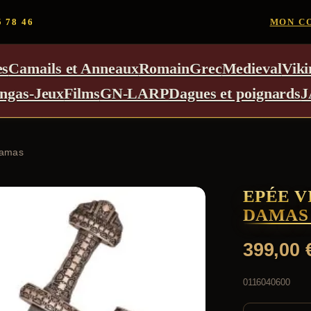
5 78 46
MON C
es
Camails et Anneaux
Romain
Grec
Medieval
Viki
ngas-Jeux
Films
GN-LARP
Dagues et poignards
J
Damas
EPÉE V
DAMAS
399,00
0116040600