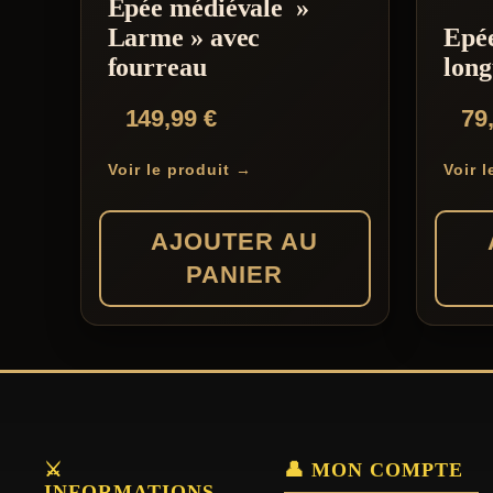
Epée médiévale »
Larme » avec
Epé
fourreau
lon
149,99
€
79
Voir le produit →
Voir 
AJOUTER AU
PANIER
⚔️
👤 MON COMPTE
INFORMATIONS