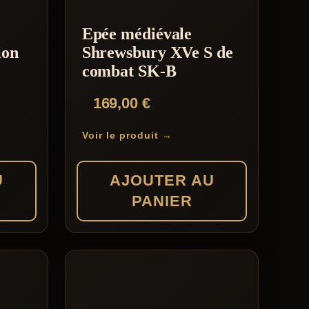
e
Epée médiévale
ion
Shrewsbury XVe S de
combat SK-B
169,00
€
Voir le produit →
U
AJOUTER AU
PANIER