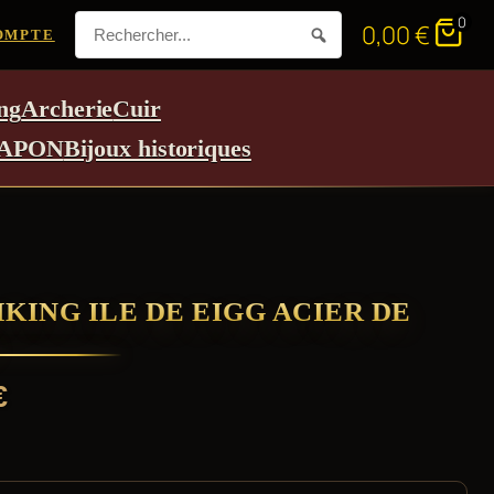
0
0,00
€
OMPTE
ng
Archerie
Cuir
APON
Bijoux historiques
IKING ILE DE EIGG ACIER DE
€