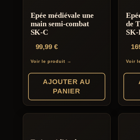
Epée médiévale une
Epé
main semi-combat
de T
SK-C
SK-
99,99
€
16
Voir le produit →
Voir 
AJOUTER AU
PANIER