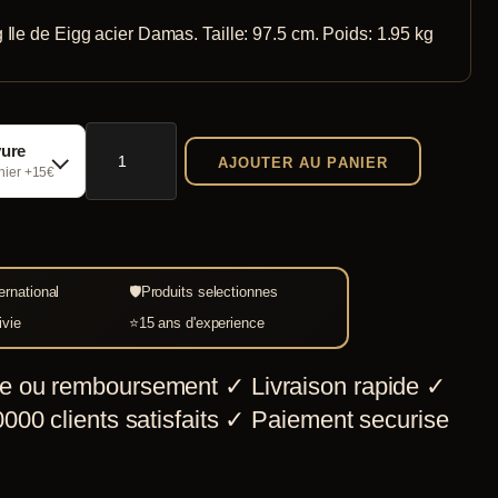
 Ile de Eigg acier Damas. Taille: 97.5 cm. Poids: 1.95 kg
quantité
vure
AJOUTER AU PANIER
de
chier +15€
Epée
Viking
Ile
ernational
🛡
Produits selectionnes
de
ivie
⭐
15 ans d'experience
Eigg
acier
e ou remboursement
✓
Livraison rapide
✓
de
000 clients satisfaits
✓
Paiement securise
Damas