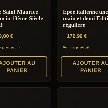
e Saint Maurice
Epée italienne un
urin 13ème Siècle
main et demi Edit
B
régulière
9,00
€
179,99
€
le produit →
Voir le produit →
AJOUTER AU
AJOUTER A
PANIER
PANIER