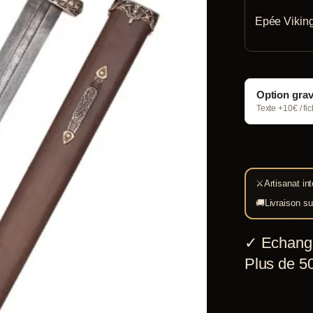
Epée Viking
Option gra
Texte +10€ / fi
⚔
Artisanat int
🚚
Livraison su
✓
Echang
Plus de 50