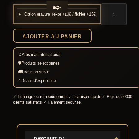
quantité
de
Option gravure
Texte +10€ / fichier +15€
Épée
Rus
Viking
Type
AJOUTER AU PANIER
Petersen
E1
⚔
Artisanat international
🛡
Produits selectionnes
🚚
Livraison suivie
⭐
15 ans d'experience
✓
Echange ou remboursement
✓
Livraison rapide
✓
Plus de 50000
clients satisfaits
✓
Paiement securise
DESCRIPTION