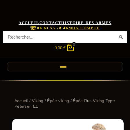
ACCUEIL
CONTACT
HISTOIRE DES ARMES
☏
06 63 55 78 46
MON COMPTE
0
0,00
€
Accueil
/
Viking
/
Épée viking
/ Épée Rus Viking Type
Petersen E1