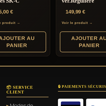
les SK-C
ver.Régulière
5,00
€
149,99
€
le produit →
Voir le produit →
AJOUTER AU
AJOUTER A
PANIER
PANIER
🔒 PAIEMENTS SÉCURI
📦 SERVICE
CLIENT
Modes de