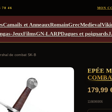
5 78 46
MON C
es
Camails et Anneaux
Romain
Grec
Medieval
Viki
ngas-Jeux
Films
GN-LARP
Dagues et poignards
J
rshal de combat SK-B
EPÉE M
COMBA
179,99
116696906