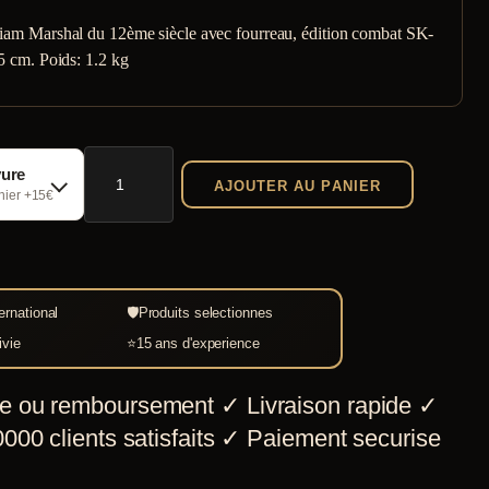
liam Marshal du 12ème siècle avec fourreau, édition combat SK-
.5 cm. Poids: 1.2 kg
quantité
vure
AJOUTER AU PANIER
de
chier +15€
Epée
Médiévale
Sire
ernational
🛡
Produits selectionnes
W.Marshal
ivie
⭐
15 ans d'experience
de
combat
e ou remboursement
✓
Livraison rapide
✓
SK-
000 clients satisfaits
✓
Paiement securise
B