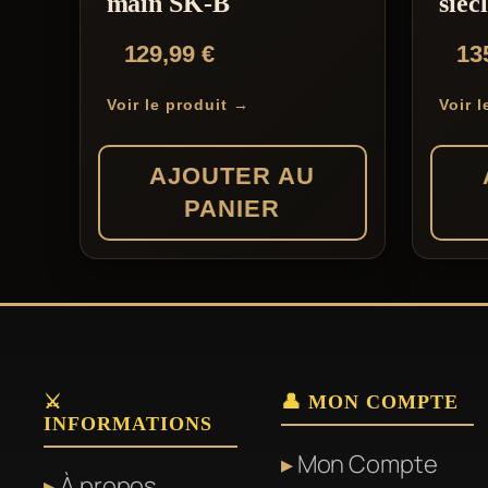
main SK-B
sièc
129,99
€
13
Voir le produit →
Voir 
AJOUTER AU
PANIER
⚔️
👤 MON COMPTE
INFORMATIONS
Mon Compte
À propos