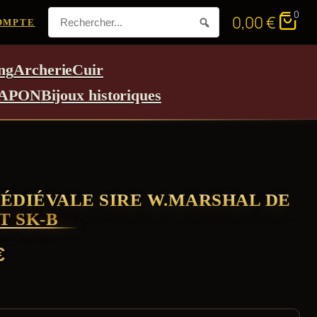
0
0,00
€
OMPTE
ng
Archerie
Cuir
APON
Bijoux historiques
ÉDIÉVALE SIRE W.MARSHAL DE
T SK-B
€