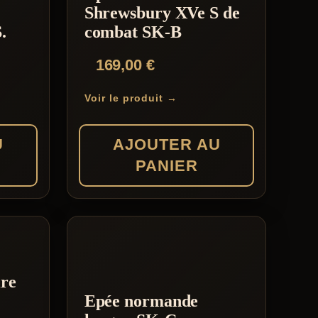
Shrewsbury XVe S de
.
combat SK-B
169,00
€
Voir le produit →
U
AJOUTER AU
PANIER
ire
Epée normande