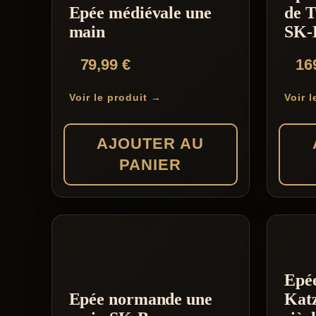
Epée médiévale une
de T
main
SK-
79,99
€
16
Voir le produit →
Voir 
AJOUTER AU
PANIER
Epé
Epée normande une
Katz