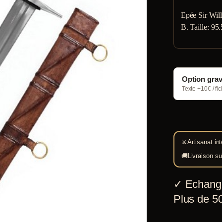
Epée Sir Wil
B. Taille: 95
Option gra
Texte +10€ / fi
⚔
Artisanat int
🚚
Livraison su
✓
Echang
Plus de 50