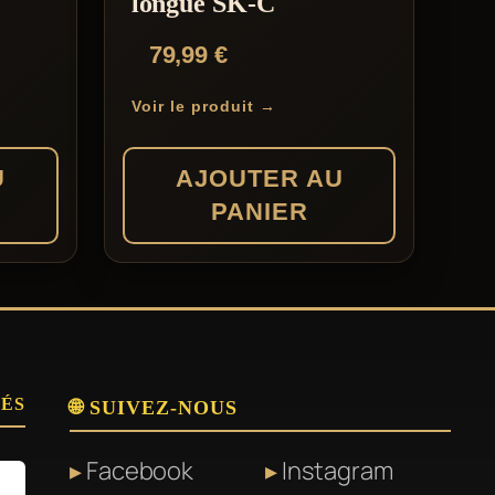
longue SK-C
79,99
€
Voir le produit →
U
AJOUTER AU
PANIER
SÉS
🌐 SUIVEZ-NOUS
Facebook
Instagram