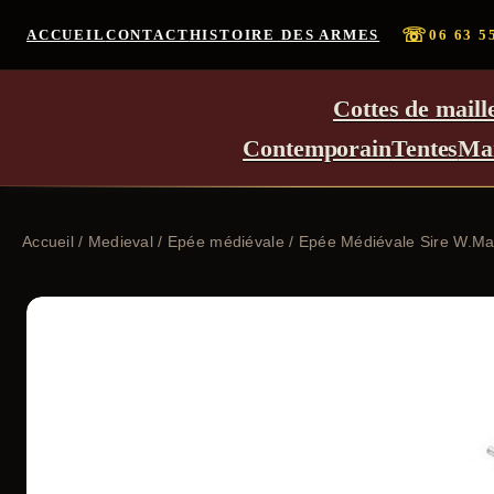
☏
ACCUEIL
CONTACT
HISTOIRE DES ARMES
06 63 5
Cottes de maill
Contemporain
Tentes
Ma
Accueil
/
Medieval
/
Epée médiévale
/ Epée Médiévale Sire W.Ma