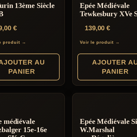
urin 13ème Siècle
Epée Médiévale
B
Tewkesbury XVe S
9,00
€
139,00
€
le produit →
Voir le produit →
AJOUTER AU
AJOUTER A
PANIER
PANIER
e médiévale
Epée Médiévale S
balger 15e-16e
W.Marshal