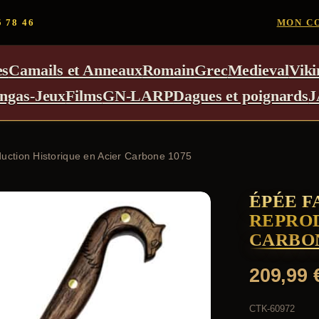
5 78 46
MON C
es
Camails et Anneaux
Romain
Grec
Medieval
Viki
ngas-Jeux
Films
GN-LARP
Dagues et poignards
J
uction Historique en Acier Carbone 1075
ÉPÉE F
REPROD
CARBON
209,99
CTK-60972