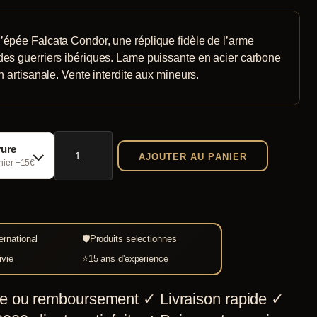
’épée Falcata Condor, une réplique fidèle de l’arme
des guerriers ibériques. Lame puissante en acier carbone
on artisanale. Vente interdite aux mineurs.
quantité
vure
AJOUTER AU PANIER
de
chier +15€
Épée
Falcata
Condor
ernational
🛡
Produits selectionnes
–
ivie
⭐
15 ans d'experience
Reproduction
Historique
e ou remboursement
✓
Livraison rapide
✓
en