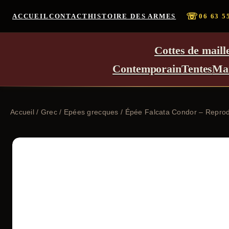
☏
ACCUEIL
CONTACT
HISTOIRE DES ARMES
06 63 5
Cottes de maill
Contemporain
Tentes
Ma
Accueil
/
Grec
/
Epées grecques
/ Épée Falcata Condor – Reprod