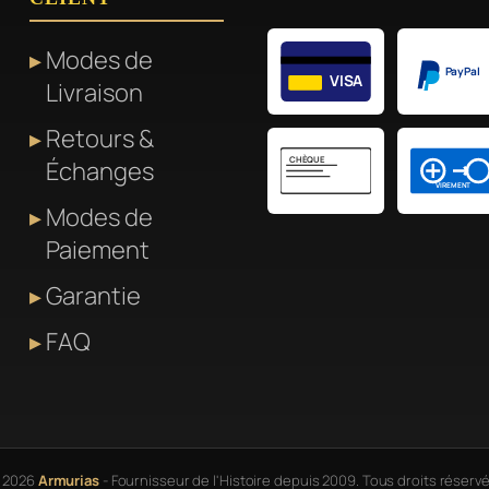
Modes de
PayPal
VISA
Livraison
Retours &
CHÈQUE
Échanges
VIREMENT
Modes de
Paiement
Garantie
FAQ
 2026
Armurias
- Fournisseur de l'Histoire depuis 2009. Tous droits réservé