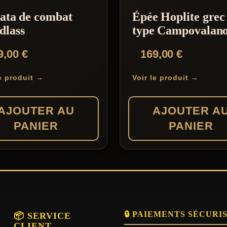
ata de combat
Épée Hoplite grec
dlass
type Campovalan
9,00
€
169,00
€
le produit →
Voir le produit →
AJOUTER AU
AJOUTER A
PANIER
PANIER
🔒 PAIEMENTS SÉCURI
📦 SERVICE
CLIENT