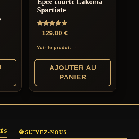
Epée courte Lakonia
Spartiate
o
Note
129,00
€
5.00
sur 5
Voir le produit →
U
AJOUTER AU
PANIER
SÉS
🌐 SUIVEZ-NOUS