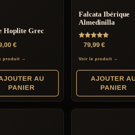
Falcata Ibérique
Almedinilla
e Hoplite Grec
Note
9,00
€
79,99
€
5.00
sur 5
le produit →
Voir le produit →
AJOUTER AU
AJOUTER A
PANIER
PANIER