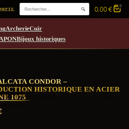
0
0,00
€
OMPTE
ng
Archerie
Cuir
APON
Bijoux historiques
ALCATA CONDOR –
UCTION HISTORIQUE EN ACIER
E 1075
€