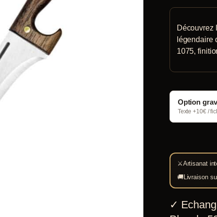
Découvrez l
légendaire 
1075, finiti
Option gra
Texte +10€ / fi
⚔
Artisanat int
🚚
Livraison su
✓
Echang