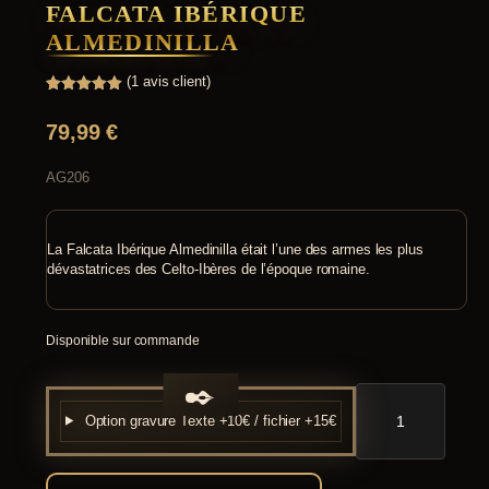
FALCATA IBÉRIQUE
ALMEDINILLA
(
1
avis client)
Noté
1
5.00
sur 5
79,99
€
basé sur
notation
client
AG206
La Falcata Ibérique Almedinilla était l’une des armes les plus
dévastatrices des Celto-Ibères de l’époque romaine.
Disponible sur commande
quantité
de
Option gravure
Texte +10€ / fichier +15€
Falcata
Ibérique
Almedinilla