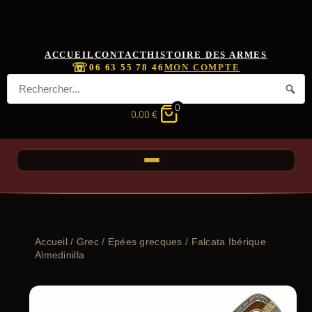
ACCUEIL
CONTACT
HISTOIRE DES ARMES
☏
06 63 55 78 46
MON COMPTE
0
0,00
€
Accueil
/
Grec
/
Epées grecques
/ Falcata Ibérique
Almedinilla