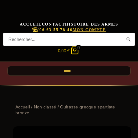
ACCUEIL
CONTACT
HISTOIRE DES ARMES
☏
06 63 55 78 46
MON COMPTE
0
0,00
€
Accueil
/
Non classé
/ Cuirasse grecque spartiate
bronze