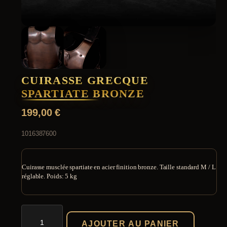
CUIRASSE GRECQUE
SPARTIATE BRONZE
199,00
€
1016387600
Cuirasse musclée spartiate en acier finition bronze. Taille standard M / L
réglable. Poids: 5 kg
quantité
de
AJOUTER AU PANIER
Cuirasse