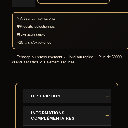
grecque
spartiate
bronze
⚔
Artisanat international
🛡
Produits selectionnes
🚚
Livraison suivie
⭐
15 ans d'experience
✓
Echange ou remboursement
✓
Livraison rapide
✓
Plus de 50000
clients satisfaits
✓
Paiement securise
DESCRIPTION
INFORMATIONS
COMPLÉMENTAIRES