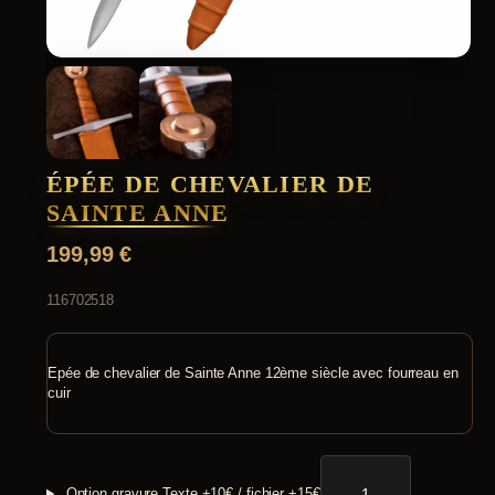
ÉPÉE DE CHEVALIER DE
SAINTE ANNE
199,99
€
116702518
Epée de chevalier de Sainte Anne 12ème siècle avec fourreau en
cuir
quantité
de
Option gravure
Texte +10€ / fichier +15€