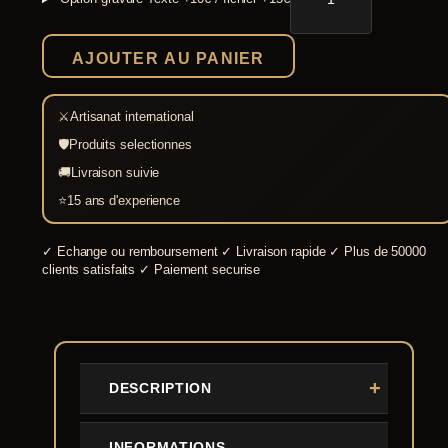
Épée
de
chevalier
AJOUTER AU PANIER
de
Sainte
Anne
⚔
Artisanat international
🛡
Produits selectionnes
🚚
Livraison suivie
⭐
15 ans d'experience
✓
Echange ou remboursement
✓
Livraison rapide
✓
Plus de 50000
clients satisfaits
✓
Paiement securise
DESCRIPTION
INFORMATIONS