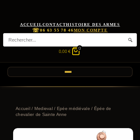
ACCUEIL
CONTACT
HISTOIRE DES ARMES
☏
06 63 55 78 46
MON COMPTE
0
0,00
€
Accueil
/
Medieval
/
Epée médiévale
/ Épée de
chevalier de Sainte Anne