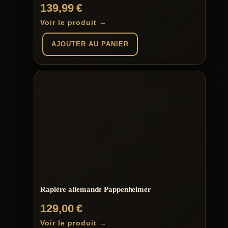
Note
139,99
€
5.00
sur 5
Voir le produit →
AJOUTER AU PANIER
Rapière allemande Pappenheimer
129,00
€
Voir le produit →