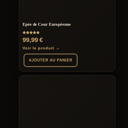
Epée de Cour Européenne
Note
99,99
€
5.00
sur 5
Voir le produit →
AJOUTER AU PANIER