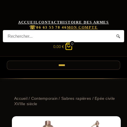
ACCUEIL
CONTACT
HISTOIRE DES ARMES
☏
06 63 55 78 46
MON COMPTE
0
0,00
€
Accueil
/
Contemporain
/
Sabres rapières
/ Epée civile
XVIIIe siècle