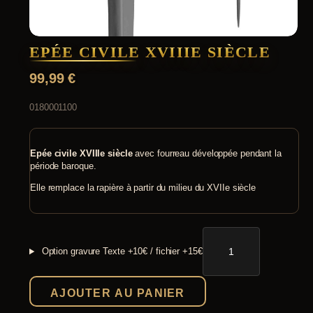
EPÉE CIVILE XVIIIE SIÈCLE
99,99
€
0180001100
Epée civile XVIIIe siècle
avec fourreau développée pendant la
période baroque.
Elle remplace la rapière à partir du milieu du XVIIe siècle
quantité
de
Option gravure
Texte +10€ / fichier +15€
Epée
civile
XVIIIe
AJOUTER AU PANIER
siècle