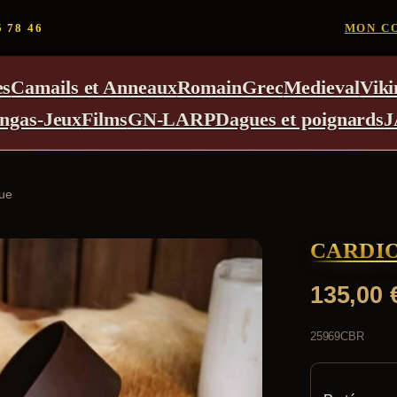
5 78 46
MON C
es
Camails et Anneaux
Romain
Grec
Medieval
Viki
ngas-Jeux
Films
GN-LARP
Dagues et poignards
J
que
CARDI
135,00
25969CBR