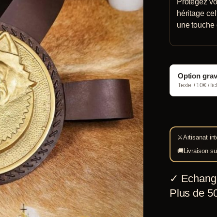
Protégez vo
héritage ce
une touche 
Option gra
Texte +10€ / fi
⚔
Artisanat int
🚚
Livraison su
✓
Echang
Plus de 50