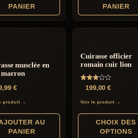
PANIER
PANIER
Cuirasse officier
romain cuir lion
asse musclée en
r marron
Note
9,99
€
199,00
€
3.00
sur 5
le produit →
Voir le produit →
AJOUTER AU
CHOIX DES
PANIER
OPTIONS