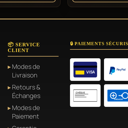
Ce
produit
a
plusieurs
🔒 PAIEMENTS SÉCURI
variations.
📦 SERVICE
CLIENT
Les
options
Modes de
peuvent
PayPal
VISA
Livraison
être
Retours &
choisies
CHÈQUE
Échanges
sur
VIREMENT
la
Modes de
page
Paiement
du