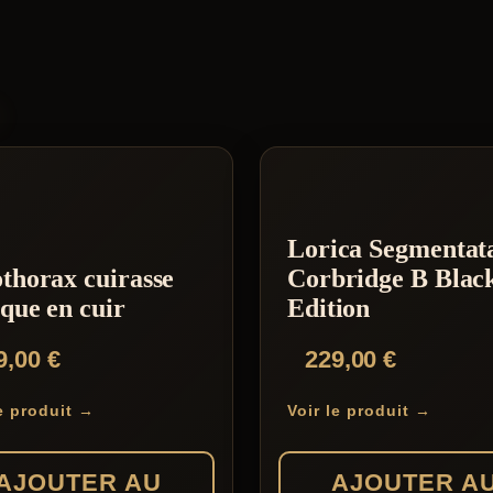
S
Lorica Segmentat
thorax cuirasse
Corbridge B Blac
que en cuir
Edition
9,00
€
229,00
€
le produit →
Voir le produit →
AJOUTER AU
AJOUTER A