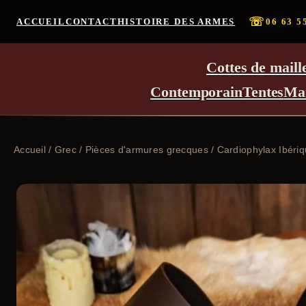
☏
ACCUEIL
CONTACT
HISTOIRE DES ARMES
06 63 5
Cottes de maill
Contemporain
Tentes
Ma
Accueil
/
Grec
/
Pièces d'armures grecques
/ Cardiophylax Ibéri