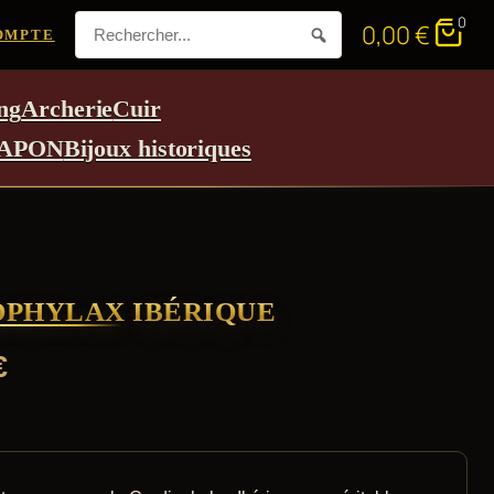
0
0,00
€
OMPTE
ng
Archerie
Cuir
APON
Bijoux historiques
OPHYLAX IBÉRIQUE
€