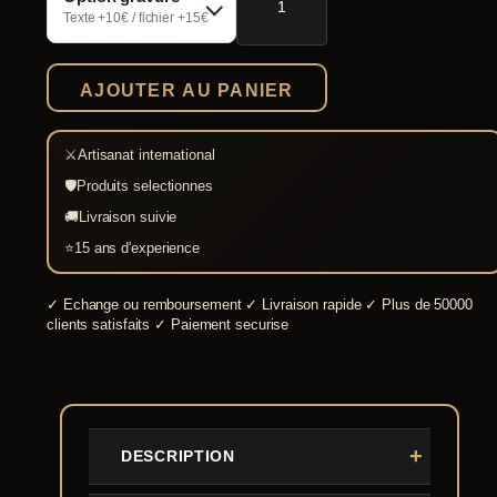
Bouclier
Texte +10€ / fichier +15€
normand
à
peindre
AJOUTER AU PANIER
⚔
Artisanat international
🛡
Produits selectionnes
🚚
Livraison suivie
⭐
15 ans d'experience
✓
Echange ou remboursement
✓
Livraison rapide
✓
Plus de 50000
clients satisfaits
✓
Paiement securise
DESCRIPTION