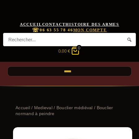
ACCUEIL
CONTACT
HISTOIRE DES ARMES
☏
06 63 55 78 46
MON COMPTE
0
0,00
€
Accueil
/
Medieval
/
Bouclier médiéval
/ Bouclier
normand à peindre