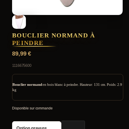
BOUCLIER NORMAND À
PEINDRE
89,99
€
1116675600
Bouclier normand
en bois blanc à peindre. Hauteur: 131 cm. Poids: 2.9
kg
Disponible sur commande
quantité
Option gravure
de