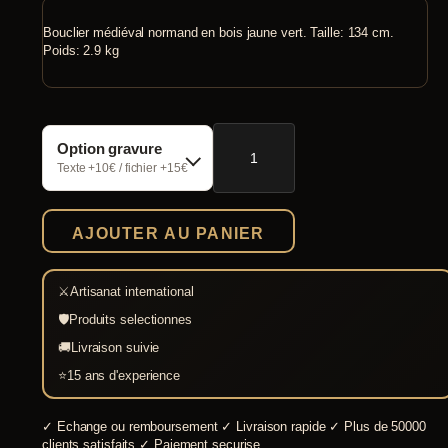
Bouclier médiéval normand en bois jaune vert. Taille: 134 cm.
Poids: 2.9 kg
quantité
Option gravure
de
Bouclier
Texte +10€ / fichier +15€
médiéval
normand
jaune
AJOUTER AU PANIER
vert
⚔
Artisanat international
🛡
Produits selectionnes
🚚
Livraison suivie
⭐
15 ans d'experience
✓
Echange ou remboursement
✓
Livraison rapide
✓
Plus de 50000
clients satisfaits
✓
Paiement securise