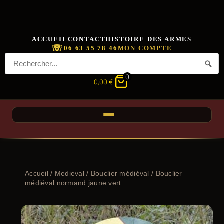
ACCUEIL
CONTACT
HISTOIRE DES ARMES
☏
06 63 55 78 46
MON COMPTE
0
0,00
€
Accueil
/
Medieval
/
Bouclier médiéval
/ Bouclier
médiéval normand jaune vert