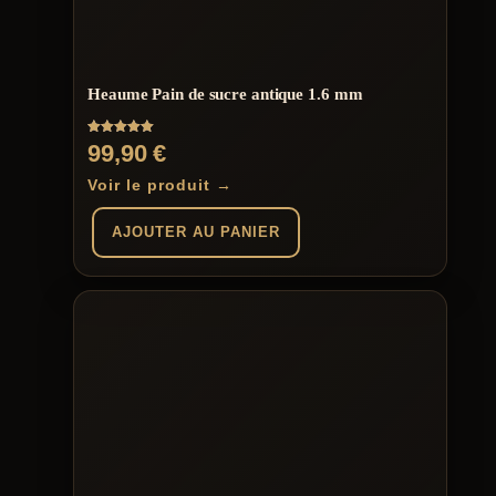
Heaume Pain de sucre antique 1.6 mm
Note
99,90
€
5.00
sur 5
Voir le produit →
AJOUTER AU PANIER