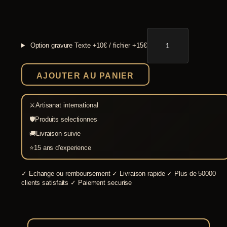
quantité
de
Option gravure
Texte +10€ / fichier +15€
Bacinet
à
visière
AJOUTER AU PANIER
de
combat
2
mm
⚔
Artisanat international
🛡
Produits selectionnes
🚚
Livraison suivie
⭐
15 ans d'experience
✓
Echange ou remboursement
✓
Livraison rapide
✓
Plus de 50000
clients satisfaits
✓
Paiement securise