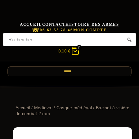
ACCUEIL
CONTACT
HISTOIRE DES ARMES
☏
06 63 55 78 46
MON COMPTE
0
0,00
€
Accueil
/
Medieval
/
Casque médiéval
/ Bacinet à visière
de combat 2 mm