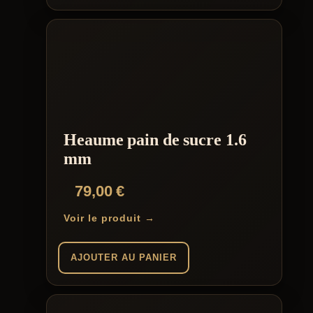
Ce
169,00 €
produit
a
plusieurs
variations.
Les
options
peuvent
être
choisies
Heaume pain de sucre 1.6
sur
la
mm
page
du
79,00
€
produit
Voir le produit →
AJOUTER AU PANIER