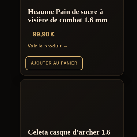
être
choisies
Heaume Pain de sucre à
sur
la
visière de combat 1.6 mm
page
du
99,90
€
produit
Voir le produit →
AJOUTER AU PANIER
Celeta casque d’archer 1.6