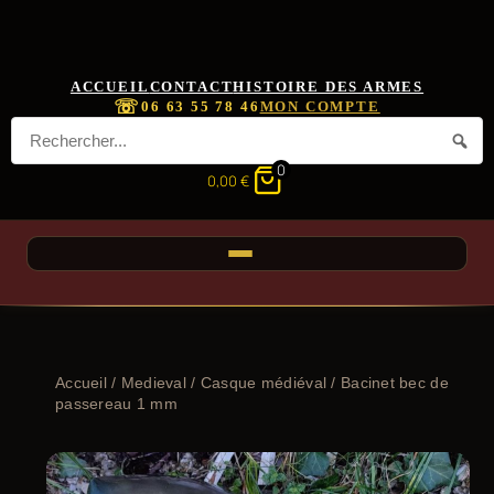
ACCUEIL
CONTACT
HISTOIRE DES ARMES
☏
06 63 55 78 46
MON COMPTE
0
0,00
€
Accueil
/
Medieval
/
Casque médiéval
/ Bacinet bec de
passereau 1 mm