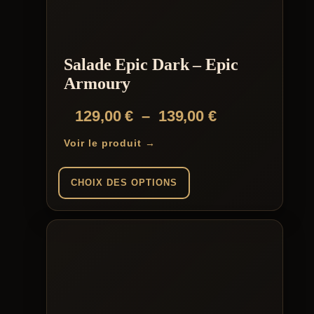
Salade Epic Dark – Epic
Armoury
Plage
129,00
€
–
139,00
€
de
Voir le produit →
prix :
129,00 €
CHOIX DES OPTIONS
à
Ce
139,00 €
produit
a
plusieurs
variations.
Les
options
peuvent