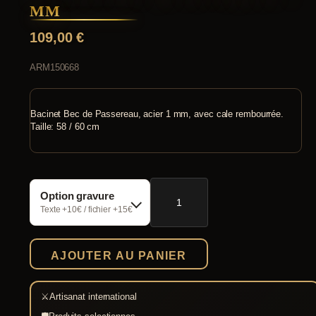
MM
109,00
€
ARM150668
Bacinet Bec de Passereau, acier 1 mm, avec cale rembourrée.
Taille: 58 / 60 cm
quantité
Option gravure
de
Bacinet
Texte +10€ / fichier +15€
bec
de
passereau
AJOUTER AU PANIER
1
mm
⚔
Artisanat international