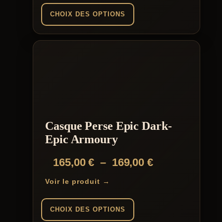
CHOIX DES OPTIONS
Ce
produit
a
plusieurs
variations.
Les
options
peuvent
être
choisies
Casque Perse Epic Dark-
sur
la
Epic Armoury
page
du
Plage
165,00
€
–
169,00
€
produit
de
Voir le produit →
prix :
165,00 €
CHOIX DES OPTIONS
à