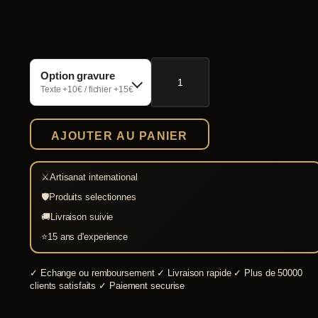
quantité
Option gravure
de
Salade
Texte +10€ / fichier +15€
casque
médiéval
de
AJOUTER AU PANIER
combat
2
mm
⚔
Artisanat international
🛡
Produits selectionnes
🚚
Livraison suivie
⭐
15 ans d'experience
✓
Echange ou remboursement
✓
Livraison rapide
✓
Plus de 50000
clients satisfaits
✓
Paiement securise