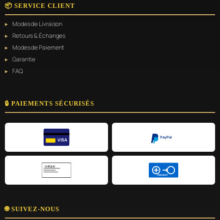
📦 SERVICE CLIENT
Modes de Livraison
Retours & Échanges
Modes de Paiement
Garantie
FAQ
🔒 PAIEMENTS SÉCURISÉS
PayPal
VISA
CHÈQUE
VIREMENT
🌐 SUIVEZ-NOUS