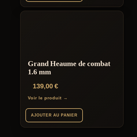
à
Ce
139,00 €
produit
a
plusieurs
variations.
Les
options
peuvent
être
choisies
Grand Heaume de combat
sur
la
1.6 mm
page
du
139,00
€
produit
Voir le produit →
AJOUTER AU PANIER