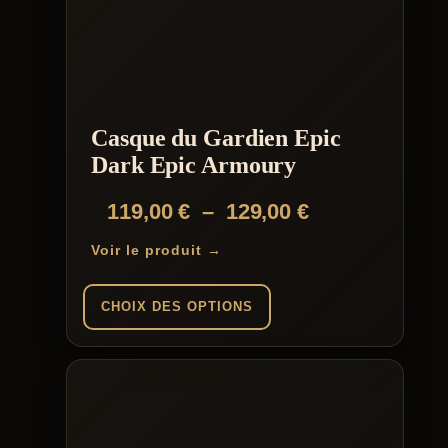
Casque du Gardien Epic
Dark Epic Armoury
Plage
119,00
€
–
129,00
€
de
Voir le produit →
prix :
119,00 €
CHOIX DES OPTIONS
à
Ce
129,00 €
produit
a
plusieurs
variations.
Les