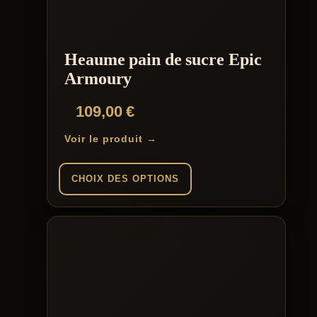
options
peuvent
être
choisies
Heaume pain de sucre Epic
sur
la
Armoury
page
du
109,00
€
produit
Voir le produit →
CHOIX DES OPTIONS
Ce
produit
a
plusieurs
variations.
Les
options
peuvent
être