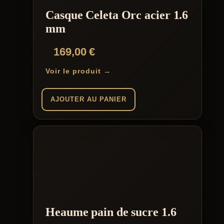
choisies
Casque Celeta Orc acier 1.6
sur
la
mm
page
du
169,00
€
produit
Voir le produit →
AJOUTER AU PANIER
Heaume pain de sucre 1.6