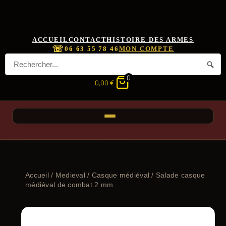
ACCUEIL
CONTACT
HISTOIRE DES ARMES
☏
06 63 55 78 46
MON COMPTE
0
0,00
€
Accueil
/
Medieval
/
Casque médiéval
/ Salade casque
médiéval de combat 2 mm