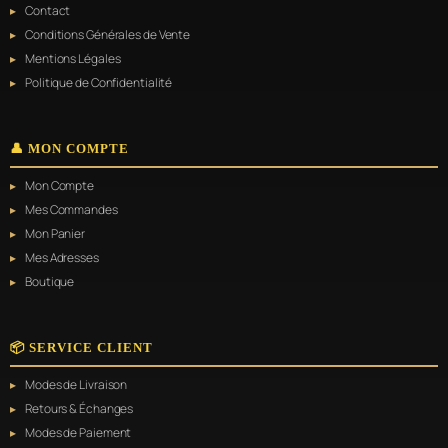
du
Contact
produit
Conditions Générales de Vente
Mentions Légales
Politique de Confidentialité
👤 MON COMPTE
Mon Compte
Mes Commandes
Mon Panier
Mes Adresses
Boutique
📦 SERVICE CLIENT
Modes de Livraison
Retours & Échanges
Modes de Paiement