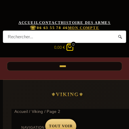
ACCUEIL
CONTACT
HISTOIRE DES ARMES
☏
06 63 55 78 46
MON COMPTE
0
0,00
€
VIKING
Accueil
/
Viking
/ Page 2
TOUT VOIR
NAVIGATION