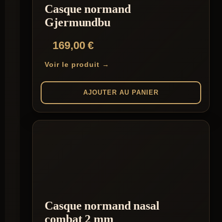
Casque normand
sur
la
Gjermundbu
page
du
169,00
€
produit
Voir le produit →
AJOUTER AU PANIER
Casque normand nasal
combat 2 mm