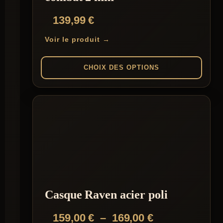
139,99
€
Voir le produit →
CHOIX DES OPTIONS
Ce
produit
a
plusieurs
variations.
Les
options
peuvent
être
choisies
sur
la
Casque Raven acier poli
page
du
Plage
159,00
€
–
169,00
€
produit