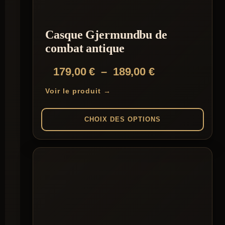
Casque Gjermundbu de
combat antique
Plage
179,00
€
–
189,00
€
de
Voir le produit →
prix :
179,00 €
CHOIX DES OPTIONS
à
Ce
189,00 €
produit
a
plusieurs
variations.
Les
options
peuvent
être
choisies