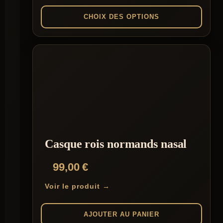
169,00 €
CHOIX DES OPTIONS
à
Ce
185,00 €
produit
a
plusieurs
variations.
Les
options
peuvent
être
choisies
sur
la
Casque rois normands nasal
page
du
99,00
€
produit
Voir le produit →
AJOUTER AU PANIER