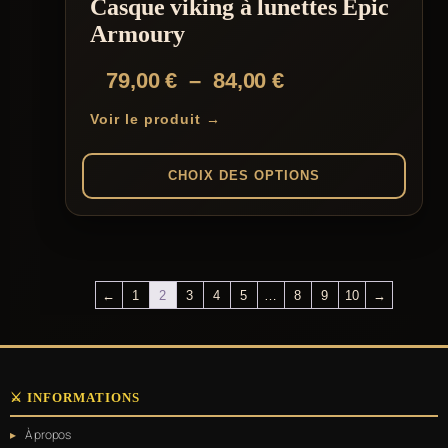
Casque viking à lunettes Epic
Armoury
Plage
79,00
€
–
84,00
€
de
Voir le produit →
prix :
79,00 €
CHOIX DES OPTIONS
à
Ce
84,00 €
produit
a
plusieurs
variations.
←
1
2
3
4
5
…
8
9
10
→
Les
options
peuvent
être
choisies
⚔️ INFORMATIONS
sur
la
À propos
page