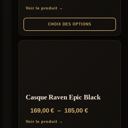
de
Voir le produit →
prix :
159,00 €
CHOIX DES OPTIONS
à
Ce
169,00 €
produit
a
plusieurs
variations.
Les
options
peuvent
être
choisies
sur
la
Casque Raven Epic Black
page
du
Plage
169,00
€
–
185,00
€
produit
de
Voir le produit →
prix :