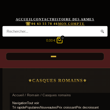
ACCUEIL
CONTACT
HISTOIRE DES ARMES
☏
06 63 55 78 46
MON COMPTE
0
0,00
€
CASQUES ROMAINS
Accueil
/
Romain
/ Casques romains
Navigation
Tout voir
Tri rapide
Populaires
Nouveautes
Prix croissant
Prix decroissant