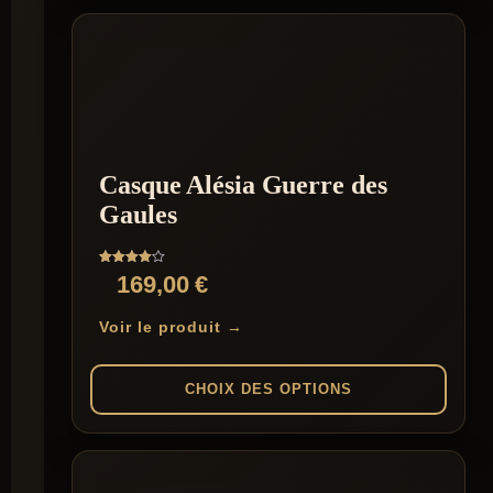
Casque Alésia Guerre des
Gaules
Note
169,00
€
4.00
sur 5
Voir le produit →
CHOIX DES OPTIONS
Ce
produit
a