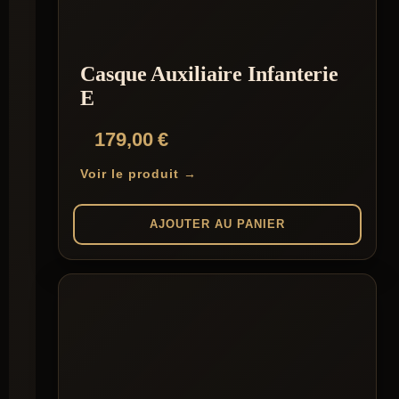
options
peuvent
être
choisies
Casque Auxiliaire Infanterie
sur
la
E
page
du
179,00
€
produit
Voir le produit →
AJOUTER AU PANIER