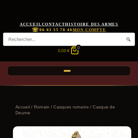
ACCUEIL
CONTACT
HISTOIRE DES ARMES
☏
06 63 55 78 46
MON COMPTE
0
0,00
€
Accueil
/
Romain
/
Casques romains
/ Casque de
Deurne