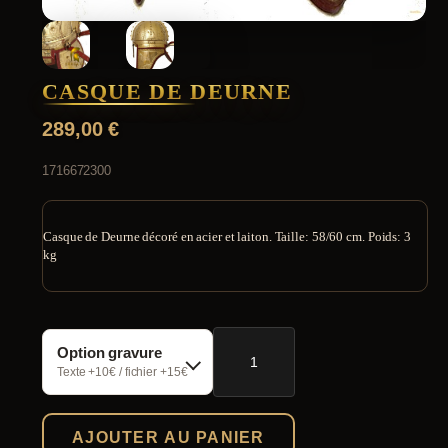
CASQUE DE DEURNE
289,00
€
1716672300
Casque de Deurne décoré en acier et laiton. Taille: 58/60 cm. Poids: 3
kg
quantité
Option gravure
de
Casque
Texte +10€ / fichier +15€
de
Deurne
AJOUTER AU PANIER