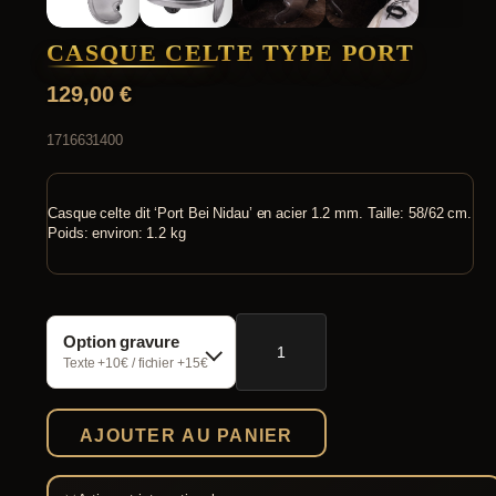
CASQUE CELTE TYPE PORT
129,00
€
1716631400
Casque celte dit ‘Port Bei Nidau’ en acier 1.2 mm. Taille: 58/62 cm.
Poids: environ: 1.2 kg
quantité
Option gravure
de
Casque
Texte +10€ / fichier +15€
celte
type
Port
AJOUTER AU PANIER