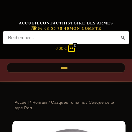
ACCUEIL
CONTACT
HISTOIRE DES ARMES
☏
06 63 55 78 46
MON COMPTE
0
0,00
€
Accueil
/
Romain
/
Casques romains
/ Casque celte
type Port