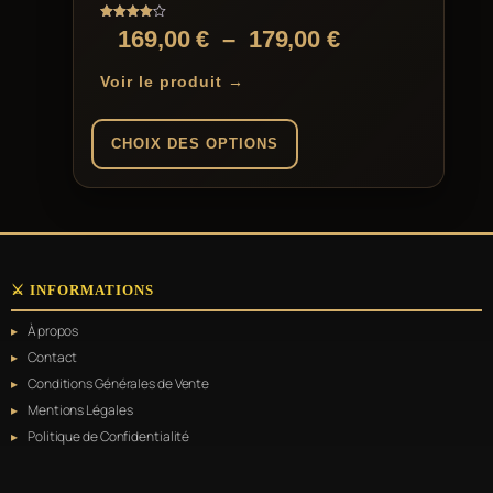
Note
Plage
169,00
€
–
179,00
€
4.00
sur 5
de
Voir le produit →
prix :
169,00 €
CHOIX DES OPTIONS
à
Ce
179,00 €
produit
a
plusieurs
variations.
⚔️ INFORMATIONS
Les
options
À propos
peuvent
être
Contact
choisies
Conditions Générales de Vente
sur
Mentions Légales
la
page
Politique de Confidentialité
du
produit