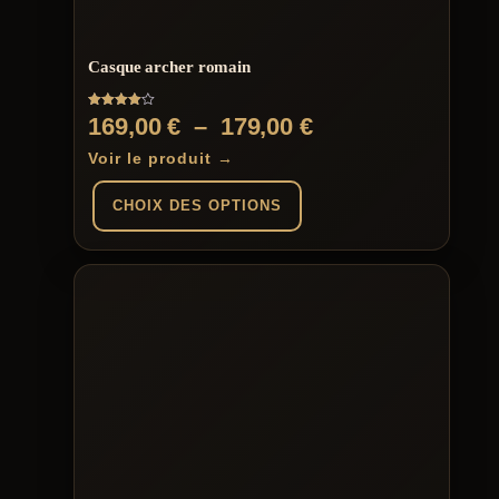
Casque archer romain
Note
Plage
169,00
€
–
179,00
€
4.00
sur 5
de
Voir le produit →
prix :
CHOIX DES OPTIONS
169,00 €
à
Ce
produit
179,00 €
a
plusieurs
variations.
Les
options
peuvent
être
choisies
sur
la
page