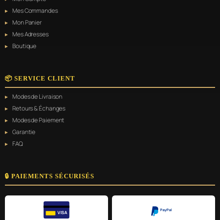
Mes Commandes
Mon Panier
Mes Adresses
Boutique
📦 SERVICE CLIENT
Modes de Livraison
Retours & Échanges
Modes de Paiement
Garantie
FAQ
🔒 PAIEMENTS SÉCURISÉS
PayPal
VISA