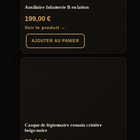
du
Auxiliaire Infanterie B en laiton
produit
199,00
€
Voir le produit →
AJOUTER AU PANIER
Casque de légionnaire romain crinière
beige-noire