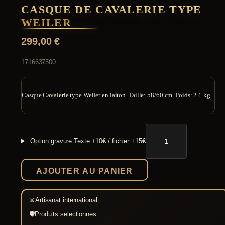
CASQUE DE CAVALERIE TYPE
WEILER
299,00
€
1716637500
Casque Cavalerie type Weiler en laiton. Taille: 58/60 cm. Poids: 2.1 kg
quantité
de
Option gravure
Texte +10€ / fichier +15€
Casque
de
cavalerie
AJOUTER AU PANIER
type
Weiler
⚔
Artisanat international
🛡
Produits selectionnes