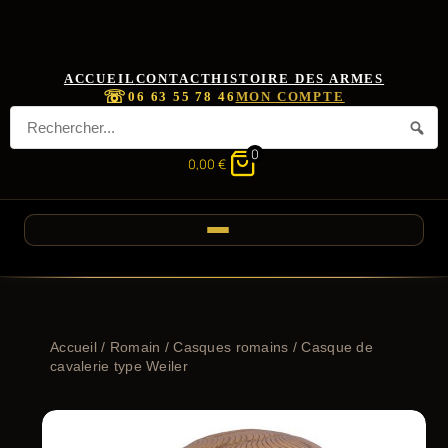
ACCUEIL
CONTACT
HISTOIRE DES ARMES
☏
06 63 55 78 46
MON COMPTE
0
0,00
€
Accueil
/
Romain
/
Casques romains
/ Casque de
cavalerie type Weiler