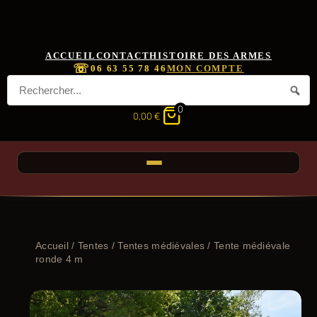
ACCUEIL
CONTACT
HISTOIRE DES ARMES
☏
06 63 55 78 46
MON COMPTE
0
0,00
€
Accueil
/
Tentes
/
Tentes médiévales
/ Tente médiévale
ronde 4 m