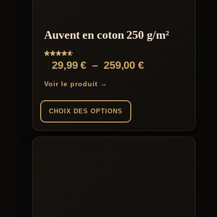
Auvent en coton 250 g/m²
Note
Plage
29,99
€
–
259,00
€
4.57
sur 5
de
Voir le produit →
prix :
29,99 €
CHOIX DES OPTIONS
à
Ce
259,00 €
produit
a
plusieurs
variations.
Les
options
peuvent
être
choisies