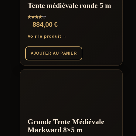
sur
Tente médiévale ronde 5 m
la
page
du
Note
884,00
€
produit
4.00
sur 5
Voir le produit →
AJOUTER AU PANIER
Grande Tente Médiévale
Markward 8×5 m