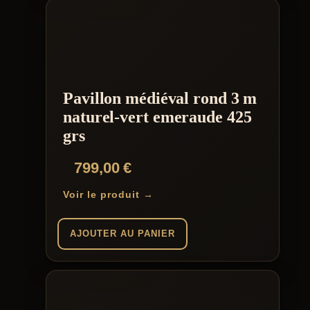
produit
a
plusieurs
variations.
Les
options
peuvent
être
Pavillon médiéval rond 3 m
choisies
naturel-vert emeraude 425
sur
la
grs
page
du
799,00
€
produit
Voir le produit →
AJOUTER AU PANIER