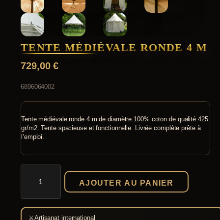
TENTE MÉDIÉVALE RONDE 4 M
729,00
€
6896064002
Tente médiévale ronde 4 m de diamètre 100% coton de qualité 425
gr/m2. Tente spacieuse et fonctionnelle. Livrée complète prête à
l’emploi.
quantité
de
AJOUTER AU PANIER
Tente
médiévale
ronde
4
⚔
Artisanat international