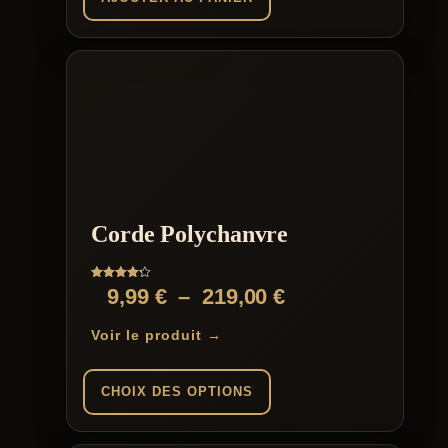
Corde Polychanvre
Note
Plage
9,99
€
–
219,00
€
4.25
sur 5
de
Voir le produit →
prix :
9,99 €
CHOIX DES OPTIONS
à
Ce
219,00 €