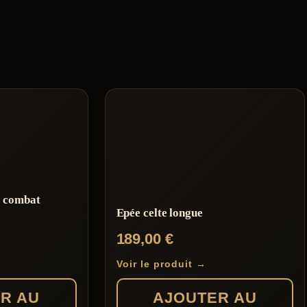
e combat
Epée celte longue
189,00
€
Voir le produit →
R AU
AJOUTER AU