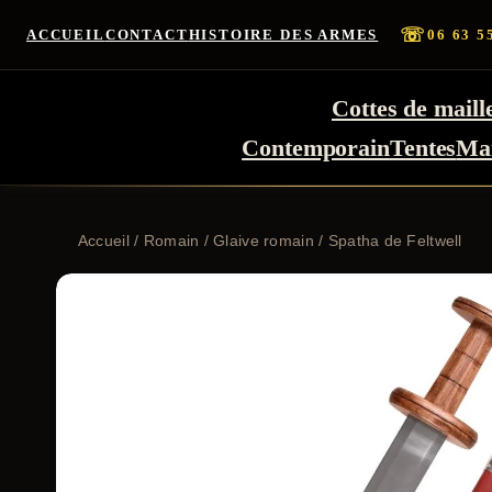
☏
ACCUEIL
CONTACT
HISTOIRE DES ARMES
06 63 5
Cottes de maill
Contemporain
Tentes
Ma
Accueil
/
Romain
/
Glaive romain
/ Spatha de Feltwell