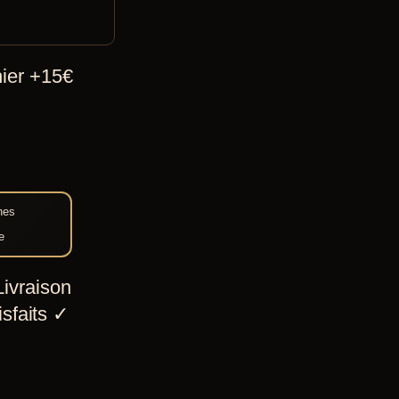
hier +15€
nes
e
ivraison
sfaits
✓