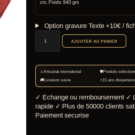
cm. Poids: 940 grs
Option gravure
Texte +10€ / fic
quantité
AJOUTER AU PANIER
de
Spatha
de
Feltwell
⚔
Artisanat international
🛡
Produits selection
🚚
Livraison suivie
⭐
15 ans d'experienc
✓
Echange ou remboursement
✓
L
rapide
✓
Plus de 50000 clients sati
Paiement securise