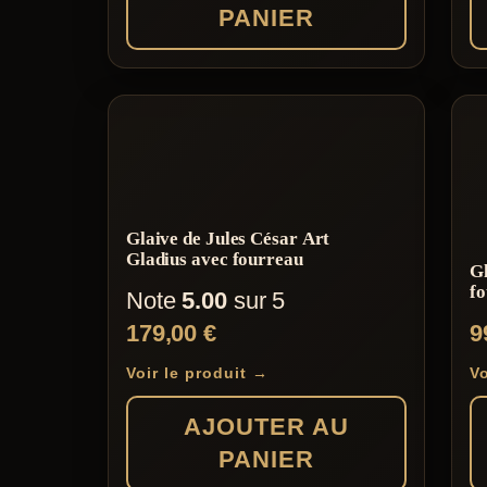
PANIER
Glaive de Jules César Art
Gladius avec fourreau
Gl
f
Note
5.00
sur 5
179,00
€
9
Voir le produit →
Vo
AJOUTER AU
PANIER