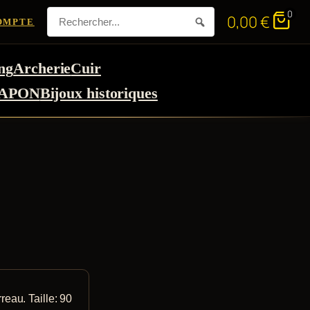
0
0,00
€
OMPTE
ng
Archerie
Cuir
APON
Bijoux historiques
reau. Taille: 90