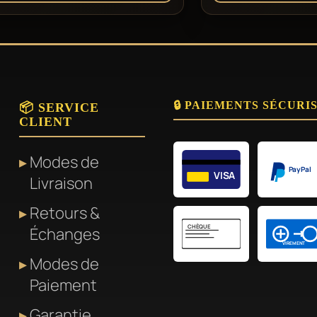
🔒 PAIEMENTS SÉCURI
📦 SERVICE
CLIENT
Modes de
PayPal
VISA
Livraison
Retours &
CHÈQUE
Échanges
VIREMENT
Modes de
Paiement
Garantie