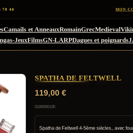
5 78 46
MON C
es
Camails et Anneaux
Romain
Grec
Medieval
Viki
ngas-Jeux
Films
GN-LARP
Dagues et poignards
J
SPATHA DE FELTWELL
119,00
€
0180000100
Spatha de Feltwell 4-5ème siècles., avec four