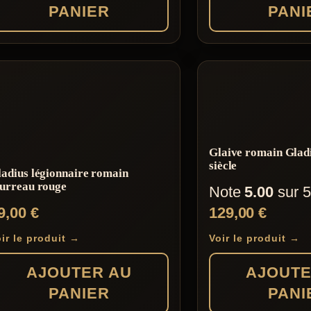
PANIER
PANI
Glaive romain Glad
siècle
adius légionnaire romain
ourreau rouge
Note
5.00
sur 5
9,00
€
129,00
€
ir le produit →
Voir le produit →
AJOUTER AU
AJOUTE
PANIER
PANI