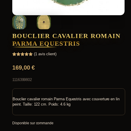
BOUCLIER CAVALIER ROMAIN
PARMA EQUESTRIS
(
1
avis client)
Noté
1
5.00
sur 5
169,00
€
basé sur
notation
client
1116399802
Bouclier cavalier romain Parma Equestris avec couverture en lin
peint. Taille: 122 cm. Poids: 4.6 kg
Disponible sur commande