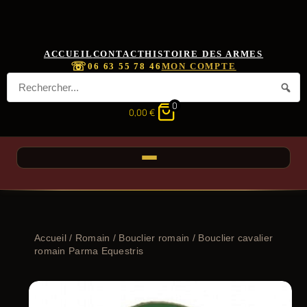
ACCUEIL
CONTACT
HISTOIRE DES ARMES
☏
06 63 55 78 46
MON COMPTE
0
0,00
€
Accueil
/
Romain
/
Bouclier romain
/ Bouclier cavalier
romain Parma Equestris