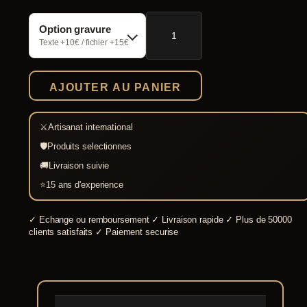
quantité
Option gravure
de
Bouclier
Texte +10€ / fichier +15€
cavalier
romain
Parma
AJOUTER AU PANIER
Equestris
⚔
Artisanat international
🛡
Produits selectionnes
🚚
Livraison suivie
⭐
15 ans d'experience
✓
Echange ou remboursement
✓
Livraison rapide
✓
Plus de 50000
clients satisfaits
✓
Paiement securise