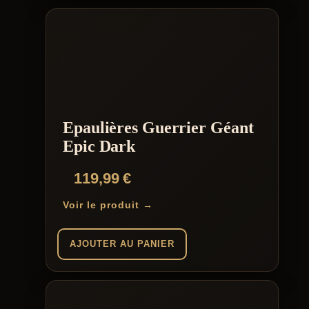
Ce
produit
a
plusieurs
variations.
Les
options
peuvent
être
choisies
Epaulières Guerrier Géant
sur
la
Epic Dark
page
du
119,99
€
produit
Voir le produit →
AJOUTER AU PANIER