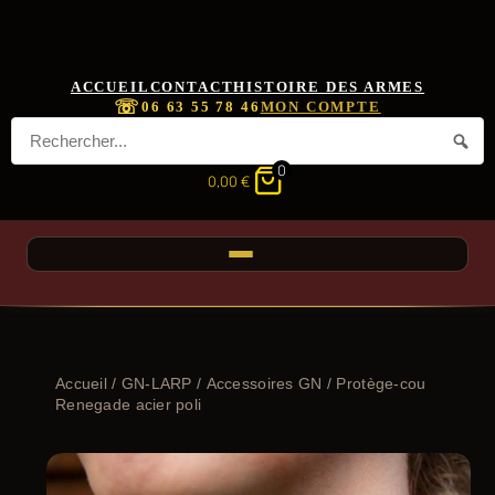
ACCUEIL
CONTACT
HISTOIRE DES ARMES
☏
06 63 55 78 46
MON COMPTE
0
0,00
€
Accueil
/
GN-LARP
/
Accessoires GN
/ Protège-cou
Renegade acier poli