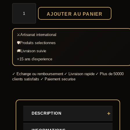
quantité
de
AJOUTER AU PANIER
Protège-
cou
Renegade
acier
⚔
Artisanat international
poli
🛡
Produits selectionnes
🚚
Livraison suivie
⭐
15 ans d'experience
✓
Echange ou remboursement
✓
Livraison rapide
✓
Plus de 50000
clients satisfaits
✓
Paiement securise
DESCRIPTION