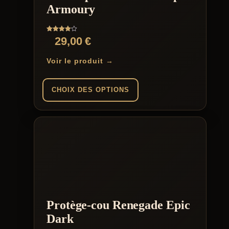
Armoury
Note
29,00
€
4.00
sur 5
Voir le produit →
CHOIX DES OPTIONS
Ce
produit
a
plusieurs
variations.
Les
options
peuvent
être
choisies
Protège-cou Renegade Epic
sur
la
Dark
page