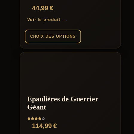
du
44,99
€
produit
Voir le produit →
CHOIX DES OPTIONS
Ce
produit
a
plusieurs
variations.
Les
options
peuvent
être
Epaulières de Guerrier
choisies
sur
Géant
la
page
du
Note
114,99
€
produit
4.00
sur 5