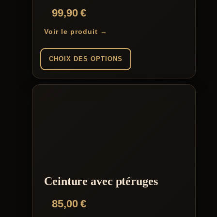
99,90
€
Voir le produit →
CHOIX DES OPTIONS
Ce
produit
a
plusieurs
variations.
Les
options
peuvent
être
choisies
sur
la
Ceinture avec ptéruges
page
du
85,00
€
produit