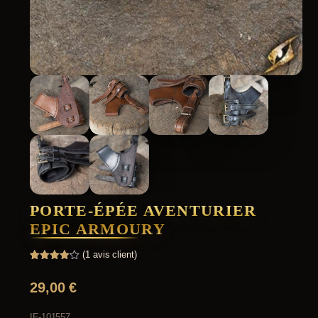
PORTE-ÉPÉE AVENTURIER
EPIC ARMOURY
(
1
avis client)
Noté
1
4.00
sur 5
29,00
€
basé
sur
notation
client
IF-101557