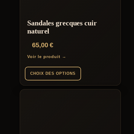
Sandales grecques cuir
naturel
65,00
€
Voir le produit →
CHOIX DES OPTIONS
Ce
produit
a
plusieurs
variations.
Les
options
peuvent
être