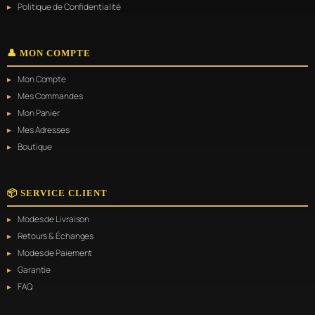
page
Politique de Confidentialité
du
produit
👤 MON COMPTE
Mon Compte
Mes Commandes
Mon Panier
Mes Adresses
Boutique
📦 SERVICE CLIENT
Modes de Livraison
Retours & Échanges
Modes de Paiement
Garantie
FAQ