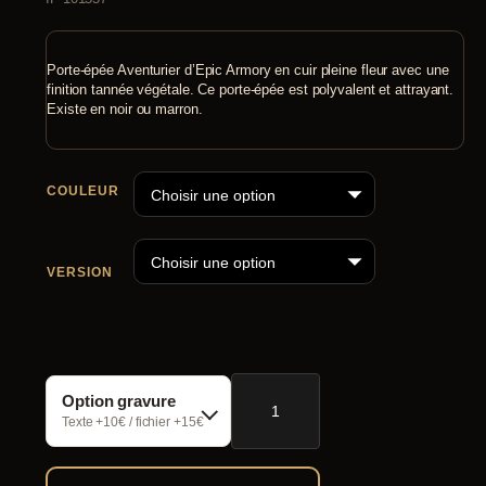
Porte-épée Aventurier d’Epic Armory en cuir pleine fleur avec une
finition tannée végétale. Ce porte-épée est polyvalent et attrayant.
Existe en noir ou marron.
COULEUR
VERSION
quantité
Option gravure
de
Porte-
Texte +10€ / fichier +15€
épée
Aventurier
Epic