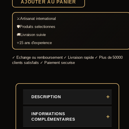
AJOUTER AU PANIER
Armoury
⚔
Artisanat international
🛡
Produits selectionnes
🚚
Livraison suivie
⭐
15 ans d'experience
✓
Echange ou remboursement
✓
Livraison rapide
✓
Plus de 50000
clients satisfaits
✓
Paiement securise
DESCRIPTION
INFORMATIONS
COMPLÉMENTAIRES