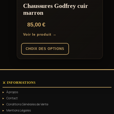
choisies
Chaussures Godfrey cuir
sur
la
marron
page
du
85,00
€
produit
Voir le produit →
CHOIX DES OPTIONS
Ce
produit
a
plusieurs
variations.
⚔️ INFORMATIONS
Les
options
À propos
peuvent
être
Contact
choisies
Conditions Générales de Vente
sur
Mentions Légales
la