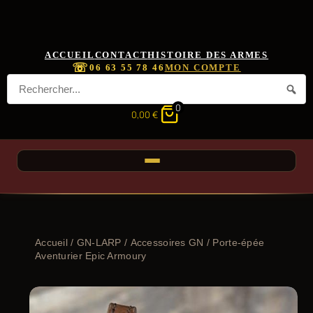
ACCUEIL
CONTACT
HISTOIRE DES ARMES
☏
06 63 55 78 46
MON COMPTE
0
0,00
€
Accueil
/
GN-LARP
/
Accessoires GN
/ Porte-épée
Aventurier Epic Armoury