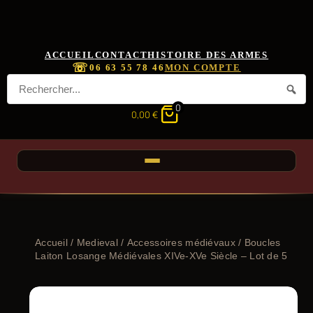
ACCUEIL
CONTACT
HISTOIRE DES ARMES
☏
06 63 55 78 46
MON COMPTE
0
0,00
€
Accueil
/
Medieval
/
Accessoires médiévaux
/ Boucles
Laiton Losange Médiévales XIVe-XVe Siècle – Lot de 5