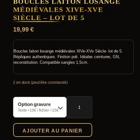
BOUCLES LAITON LOSANGE
MÉDIÉVALES XIVE-XVE
SIÈCLE – LOT DE 5
19,99
€
Boucles laiton losange médiévales XIVe-XVe Siècle- lot de 5.
Répliques authentiques. Finition poli. Idéales ceintures, GN,
reconstitution. Compatible sangles 1,5cm.
2 en stock (peut être commandé)
quantité
Option gravure
de
Boucles
Texte +10€ / fichier +15€
Laiton
Losange
Médiévales
AJOUTER AU PANIER
XIVe-
XVe