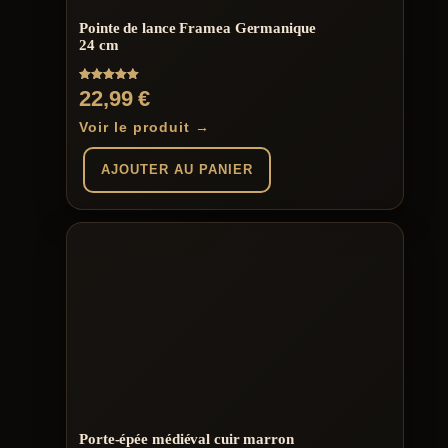
Pointe de lance Framea Germanique
24 cm
Note
22,99
€
5.00
sur 5
Voir le produit →
AJOUTER AU PANIER
Porte-épée médiéval cuir marron