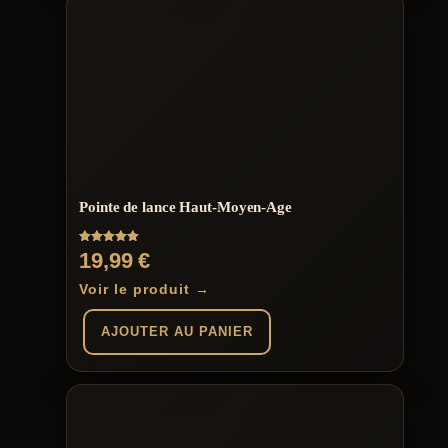
Pointe de lance Haut-Moyen-Age
Note
19,99
€
5.00
sur 5
Voir le produit →
AJOUTER AU PANIER