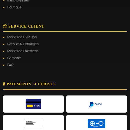
Mes Adresses
Boutique
📦 SERVICE CLIENT
Modes de Livraison
Retours & Échanges
Modes de Paiement
Garantie
FAQ
🔒 PAIEMENTS SÉCURISÉS
PayPal
VISA
CHÈQUE
VIREMENT