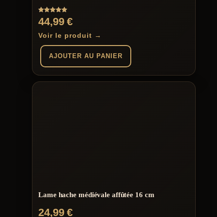
Note
44,99
€
5.00
sur 5
Voir le produit →
AJOUTER AU PANIER
Lame hache médiévale affûtée 16 cm
24,99
€