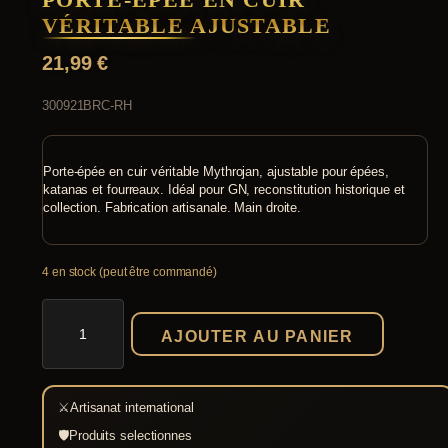
VÉRITABLE AJUSTABLE
21,99
€
300921BRC-RH
Porte-épée en cuir véritable Mythrojan, ajustable pour épées,
katanas et fourreaux. Idéal pour GN, reconstitution historique et
collection. Fabrication artisanale. Main droite.
4 en stock (peut être commandé)
quantité
de
AJOUTER AU PANIER
Porte-
Épée
en
Cuir
⚔
Artisanat international
Véritable
Ajustable
🛡
Produits selectionnes