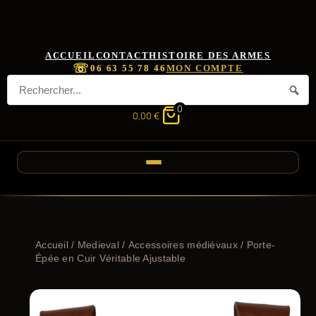
ACCUEIL
CONTACT
HISTOIRE DES ARMES
☏
06 63 55 78 46
MON COMPTE
0
0,00
€
Accueil
/
Medieval
/
Accessoires médiévaux
/ Porte-
Épée en Cuir Véritable Ajustable