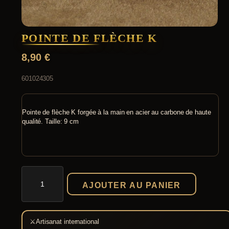
POINTE DE FLÈCHE K
8,90
€
601024305
Pointe de flèche K forgée à la main en acier au carbone de haute
qualité. Taille: 9 cm
quantité
de
AJOUTER AU PANIER
Pointe
de
flèche
K
⚔
Artisanat international