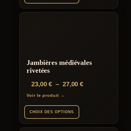
Jambières médiévales
rivetées
Plage
23,00
€
–
27,00
€
de
Voir le produit →
prix :
23,00 €
CHOIX DES OPTIONS
à
Ce
27,00 €
produit