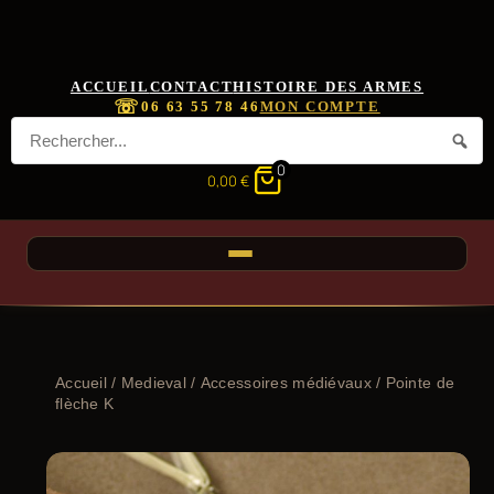
ACCUEIL
CONTACT
HISTOIRE DES ARMES
☏
06 63 55 78 46
MON COMPTE
0
0,00
€
Accueil
/
Medieval
/
Accessoires médiévaux
/ Pointe de
flèche K