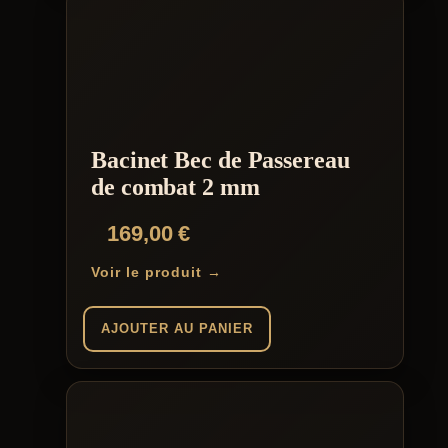
a
plusieurs
variations.
Les
options
peuvent
être
choisies
Bacinet Bec de Passereau
sur
la
de combat 2 mm
page
du
169,00
€
produit
Voir le produit →
AJOUTER AU PANIER