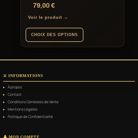
79,00
€
Voir le produit →
CHOIX DES OPTIONS
Ce
produit
a
plusieurs
variations.
⚔️ INFORMATIONS
Les
options
À propos
peuvent
être
Contact
choisies
Conditions Générales de Vente
sur
Mentions Légales
la
page
Politique de Confidentialité
du
produit
👤 MON COMPTE