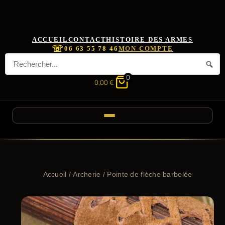
ACCUEIL
CONTACT
HISTOIRE DES ARMES
☏
06 63 55 78 46
MON COMPTE
0
0,00
€
Accueil
/
Archerie
/ Pointe de flèche barbelée