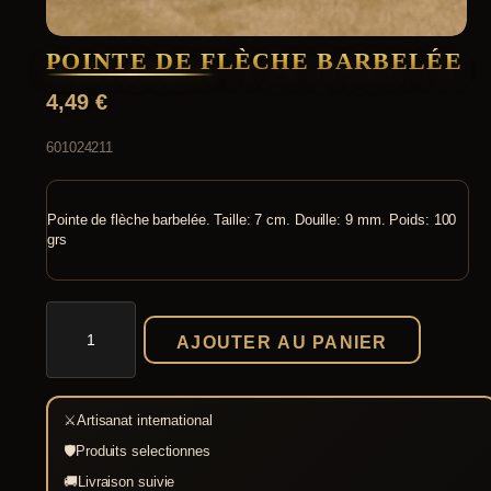
POINTE DE FLÈCHE BARBELÉE
4,49
€
601024211
Pointe de flèche barbelée. Taille: 7 cm. Douille: 9 mm. Poids: 100
grs
quantité
de
AJOUTER AU PANIER
Pointe
de
flèche
barbelée
⚔
Artisanat international
🛡
Produits selectionnes
🚚
Livraison suivie