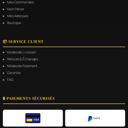
Mes Commandes
Mon Panier
Mes Adresses
Boutique
📦 SERVICE CLIENT
Modes de Livraison
Retours & Échanges
Modes de Paiement
Garantie
FAQ
🔒 PAIEMENTS SÉCURISÉS
PayPal
VISA