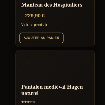
la
Manteau des Hospitaliers
page
du
229,90
€
produit
Voir le produit →
AJOUTER AU PANIER
Pantalon médiéval Hagen
naturel