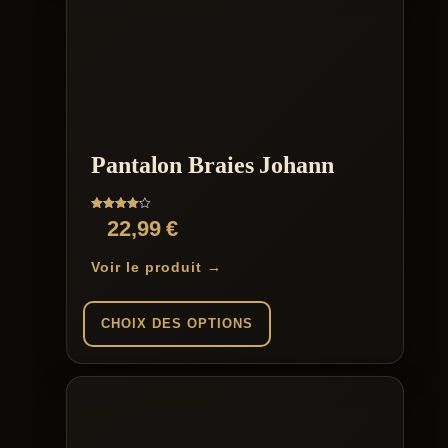
a
plusieurs
variations.
Les
options
peuvent
être
choisies
sur
Pantalon Braies Johann
la
page
du
Note
22,99
€
produit
4.00
sur 5
Voir le produit →
CHOIX DES OPTIONS
Ce
produit
a
plusieurs
variations.