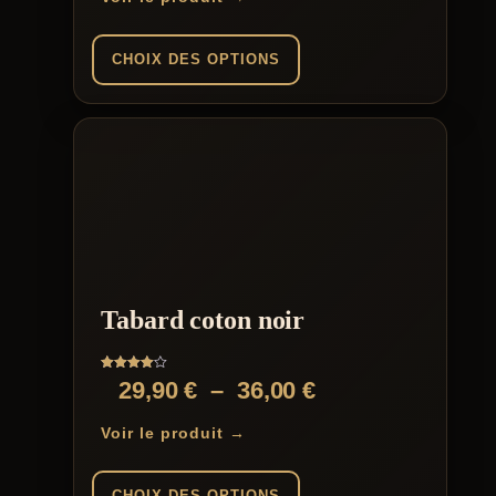
CHOIX DES OPTIONS
Ce
produit
a
plusieurs
variations.
Les
options
peuvent
être
choisies
sur
Tabard coton noir
la
page
du
Note
Plage
29,90
€
–
36,00
€
produit
4.00
sur 5
de
Voir le produit →
prix :
29,90 €
CHOIX DES OPTIONS