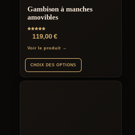
être
Gambison à manches
choisies
sur
amovibles
la
page
du
Note
119,00
€
produit
5.00
sur 5
Voir le produit →
CHOIX DES OPTIONS
Ce
produit
a
plusieurs
variations.
Les
options
peuvent
être
choisies
sur