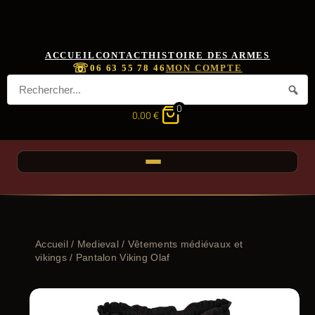
ACCUEIL
CONTACT
HISTOIRE DES ARMES
☏
06 63 55 78 46
MON COMPTE
0
0,00
€
Accueil
/
Medieval
/
Vêtements médiévaux et
vikings
/ Pantalon Viking Olaf