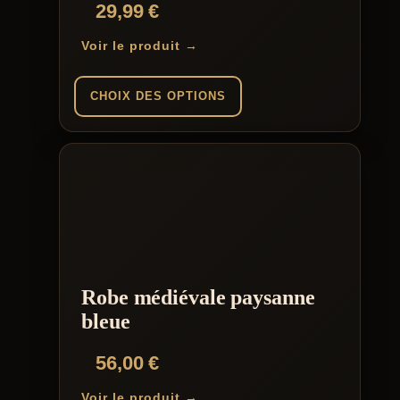
Note
29,99
€
3.00
sur 5
Voir le produit →
CHOIX DES OPTIONS
Ce
produit
a
plusieurs
variations.
Les
options
peuvent
être
choisies
Robe médiévale paysanne
sur
la
bleue
page
du
56,00
€
produit
Voir le produit →