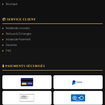
Boutique
📦 SERVICE CLIENT
Modes de Livraison
Retours & Échanges
Modes de Paiement
Garantie
FAQ
🔒 PAIEMENTS SÉCURISÉS
PayPal
VISA
CHÈQUE
VIREMENT