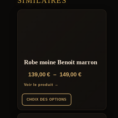
SIMILAIRES
Robe moine Benoit marron
Plage
139,00
€
–
149,00
€
de
Voir le produit →
prix :
139,00 €
CHOIX DES OPTIONS
à
Ce
149,00 €
produit