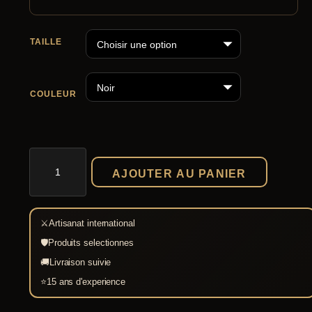
TAILLE
COULEUR
quantité
de
AJOUTER AU PANIER
Pantalon
Viking
Olaf
⚔
Artisanat international
🛡
Produits selectionnes
🚚
Livraison suivie
⭐
15 ans d'experience