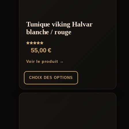
Les
options
peuvent
être
Tunique viking Halvar
choisies
sur
blanche / rouge
la
page
du
Note
55,00
€
produit
5.00
sur 5
Voir le produit →
CHOIX DES OPTIONS
Ce
produit
a
plusieurs
variations.
Les
options
peuvent