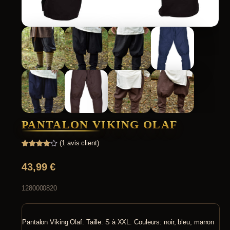
PANTALON VIKING OLAF
(
1
avis client)
Noté
1
4.00
sur 5
43,99
€
basé
sur
notation
client
1280000820
Pantalon Viking Olaf. Taille: S à XXL. Couleurs: noir, bleu, marron