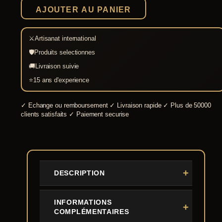
Katana
AJOUTER AU PANIER
⚔
Artisanat international
🛡
Produits selectionnes
🚚
Livraison suivie
⭐
15 ans d'experience
✓
Echange ou remboursement
✓
Livraison rapide
✓
Plus de 50000
clients satisfaits
✓
Paiement securise
DESCRIPTION
INFORMATIONS
COMPLÉMENTAIRES