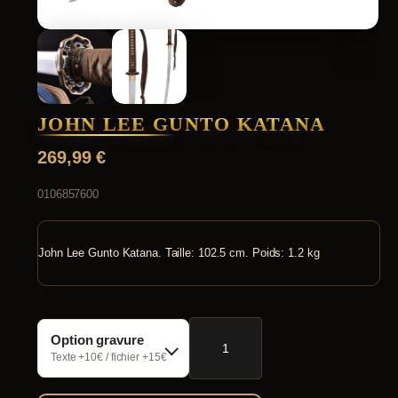
JOHN LEE GUNTO KATANA
269,99
€
0106857600
John Lee Gunto Katana. Taille: 102.5 cm. Poids: 1.2 kg
quantité
Option gravure
de
John
Texte +10€ / fichier +15€
Lee
Gunto