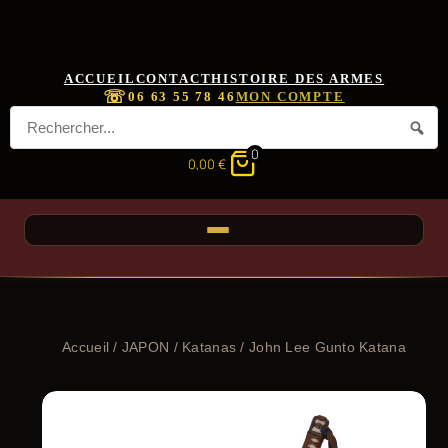
ACCUEIL
CONTACT
HISTOIRE DES ARMES
☏
06 63 55 78 46
MON COMPTE
0
0,00
€
Accueil
/
JAPON
/
Katanas
/ John Lee Gunto Katana