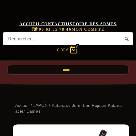
ACCUEIL
CONTACT
HISTOIRE DES ARMES
☏
06 63 55 78 46
MON COMPTE
0
0,00
€
Accueil
/
JAPON
/
Katanas
/ John Lee Fujisan Katana
acier Damas