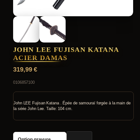
JOHN LEE FUJISAN KATANA
ACIER DAMAS
319,99
€
0106857100
John LEE Fujisan Katana . Épée de samouraï forgée à la main de
la série John Lee. Taille: 104 cm.
quantité
Option gravure
de