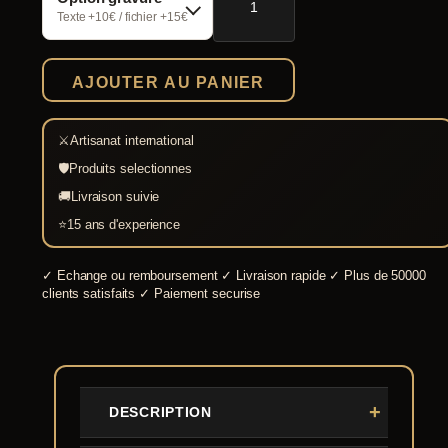
John
Texte +10€ / fichier +15€
Lee
Fujisan
Katana
AJOUTER AU PANIER
acier
Damas
⚔
Artisanat international
🛡
Produits selectionnes
🚚
Livraison suivie
⭐
15 ans d'experience
✓
Echange ou remboursement
✓
Livraison rapide
✓
Plus de 50000
clients satisfaits
✓
Paiement securise
DESCRIPTION