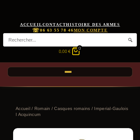
ACCUEIL
CONTACT
HISTOIRE DES ARMES
☏
06 63 55 78 46
MON COMPTE
0
0,00
€
Accueil
/
Romain
/
Casques romains
/ Imperial-Gaulois
I Acquincum