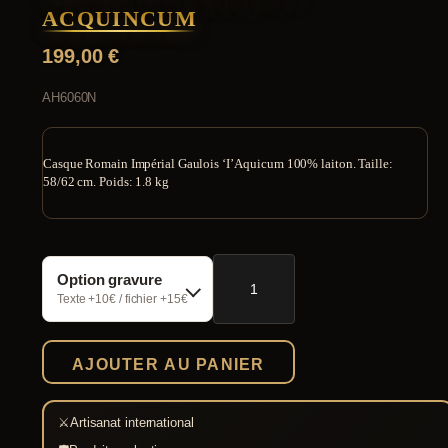
ACQUINCUM
199,00
€
AH6060N
Casque Romain Impérial Gaulois ‘I’ Aquicum 100% laiton. Taille:
58/62 cm. Poids: 1.8 kg
quantité
Option gravure
de
Imperial-
Texte +10€ / fichier +15€
Gaulois
I
Acquincum
AJOUTER AU PANIER
⚔
Artisanat international