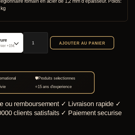
égionnaire romain en acier de 1,2 mm d’épaisseur. Poids:
 kg
quantité
vure
AJOUTER AU PANIER
de
chier +15€
Casque
de
légionnaire
ernational
🛡
Produits selectionnes
romain
ivie
⭐
15 ans d'experience
e ou remboursement
✓
Livraison rapide
✓
000 clients satisfaits
✓
Paiement securise