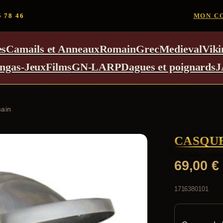
5 78 46
MON C
es
Camails et Anneaux
Romain
Grec
Medieval
Viki
ngas-Jeux
Films
GN-LARP
Dagues et poignards
J
main
CASQU
69,00
€
1716380101