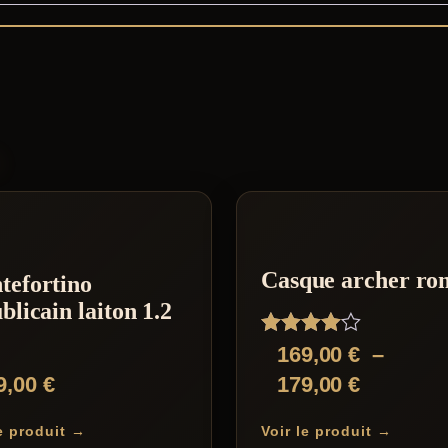
S
Casque archer ro
tefortino
blicain laiton 1.2
Note
169,00
€
–
4.00
Plage
9,00
€
179,00
€
sur 5
de
le produit →
Voir le produit →
prix :