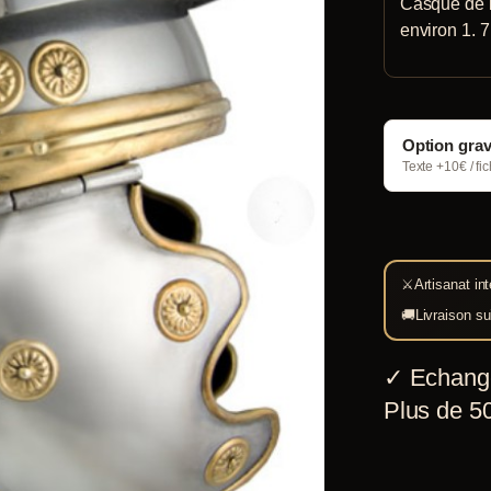
Casque de l
environ 1. 7
Option gra
Texte +10€ / fi
⚔
Artisanat int
🚚
Livraison su
✓
Echang
Plus de 50