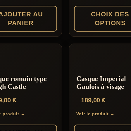
169,00 €
AJOUTER AU
CHOIX DES
à
PANIER
OPTIONS
179,00 €
Ce
produit
a
plusieurs
variations.
que romain type
Casque Imperial
Les
h Castle
Gaulois à visage
options
9,00
€
189,00
€
peuvent
être
le produit →
Voir le produit →
choisies
sur