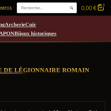
0
0,00
€
OMPTE
ng
Archerie
Cuir
APON
Bijoux historiques
E DE LÉGIONNAIRE ROMAIN