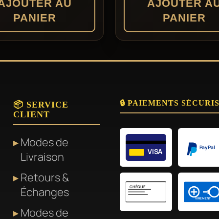
AJOUTER AU
AJOUTER A
la
PANIER
PANIER
page
du
produit
🔒 PAIEMENTS SÉCURI
📦 SERVICE
CLIENT
Modes de
PayPal
VISA
Livraison
Retours &
CHÈQUE
Échanges
VIREMENT
Modes de