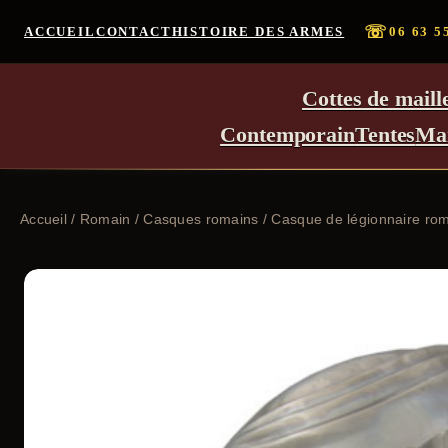
☏
ACCUEIL
CONTACT
HISTOIRE DES ARMES
06 63 5
Cottes de maill
Contemporain
Tentes
Ma
Accueil
/
Romain
/
Casques romains
/ Casque de légionnaire ro