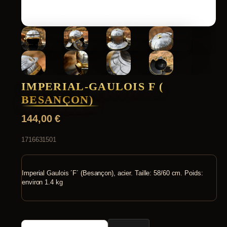
IMPERIAL-GAULOIS F (
BESANÇON)
144,00
€
1716631501
Imperial Gaulois ´F´ (Besançon), acier. Taille: 58/60 cm. Poids:
environ 1.4 kg
quantité