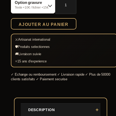
Option gravure
de
Imperial-
Texte +10€ / fichier +15€
Gaulois
F
(
AJOUTER AU PANIER
Besançon)
⚔
Artisanat international
🛡
Produits selectionnes
🚚
Livraison suivie
⭐
15 ans d'experience
✓
Echange ou remboursement
✓
Livraison rapide
✓
Plus de 50000
clients satisfaits
✓
Paiement securise
DESCRIPTION