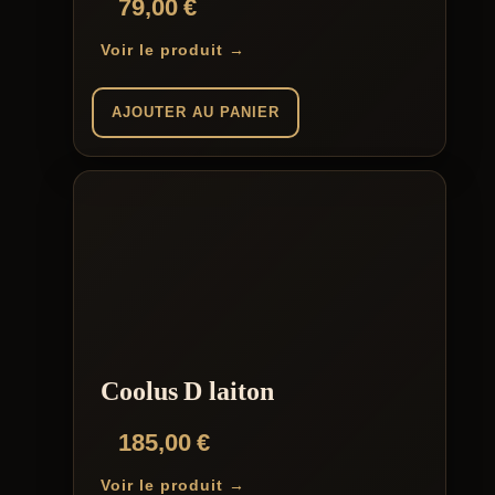
79,00
€
produit
3.00
sur 5
Voir le produit →
AJOUTER AU PANIER
Coolus D laiton
185,00
€
Voir le produit →