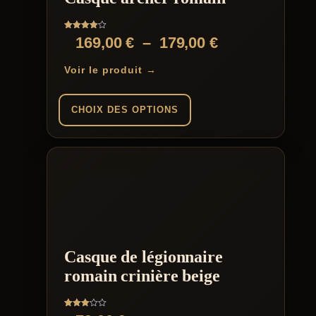
Note
Plage
169,00
€
–
179,00
€
4.00
sur 5
de
Voir le produit →
prix :
169,00 €
CHOIX DES OPTIONS
à
Ce
179,00 €
produit
a
plusieurs
variations.
Les
options
peuvent
être
Casque de légionnaire
choisies
sur
romain crinière beige
la
page
du
Note