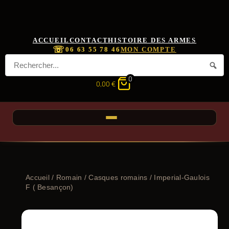
ACCUEIL
CONTACT
HISTOIRE DES ARMES
☏
06 63 55 78 46
MON COMPTE
0
0,00
€
Accueil
/
Romain
/
Casques romains
/ Imperial-Gaulois
F ( Besançon)