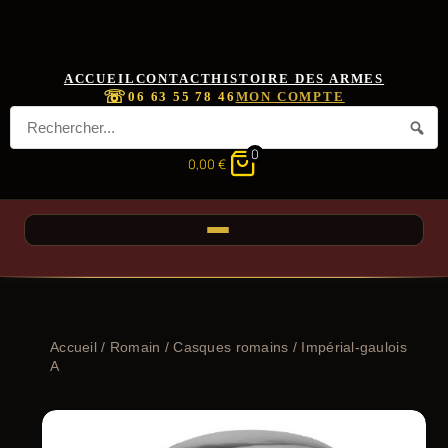
ACCUEIL
CONTACT
HISTOIRE DES ARMES
☏
06 63 55 78 46
MON COMPTE
0
0,00
€
Accueil
/
Romain
/
Casques romains
/ Impérial-gaulois
A