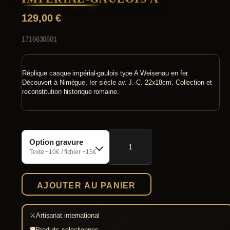
129,00
€
1716630601
Réplique casque impérial-gaulois type A Weisenau en fer.
Découvert à Nimègue, Ier siècle av. J.-C. 22x18cm. Collection et
reconstitution historique romaine.
quantité
Option gravure
de
Impérial-
Texte +10€ / fichier +15€
gaulois
A
AJOUTER AU PANIER
⚔
Artisanat international
🛡
Produits selectionnes