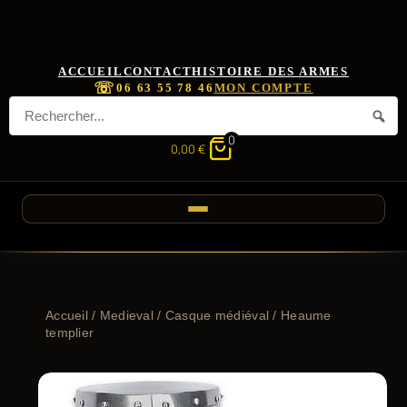
ACCUEIL
CONTACT
HISTOIRE DES ARMES
☏
06 63 55 78 46
MON COMPTE
0
0,00
€
Accueil
/
Medieval
/
Casque médiéval
/ Heaume
templier