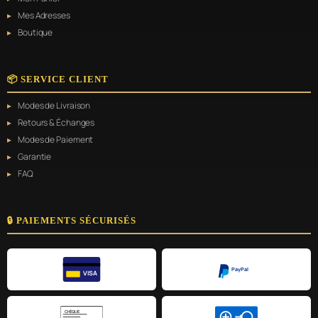
Mes Adresses
Boutique
📦 SERVICE CLIENT
Modes de Livraison
Retours & Échanges
Modes de Paiement
Garantie
FAQ
🔒 PAIEMENTS SÉCURISÉS
PayPal
VISA
CHÈQUE