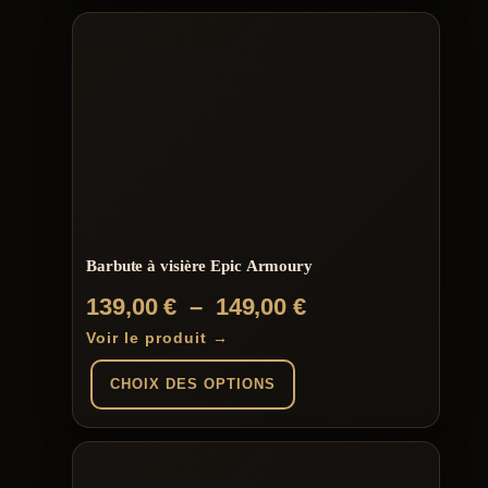
Barbute à visière Epic Armoury
Plage
139,00
€
–
149,00
€
de
Voir le produit →
prix :
CHOIX DES OPTIONS
139,00 €
à
Ce
produit
149,00 €
a