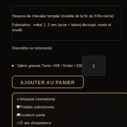
Heaume de chevalier templier (modèle de la fin du XIIIe siècle)
Fabrication : métal 1, 2 mm (acier + laiton) découpé, riveté et
soudé
Disponible sur commande
quantité
de
Option gravure
Texte +10€ / fichier +15€
Heaume
templier
AJOUTER AU PANIER
⚔
Artisanat international
🛡
Produits selectionnes
🚚
Livraison suivie
⭐
15 ans d'experience