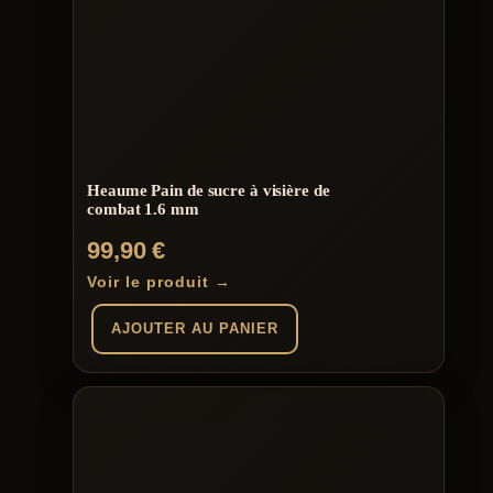
plusieurs
variations.
Les
options
peuvent
être
choisies
sur
la
page
Heaume Pain de sucre à visière de
du
combat 1.6 mm
produit
99,90
€
Voir le produit →
AJOUTER AU PANIER