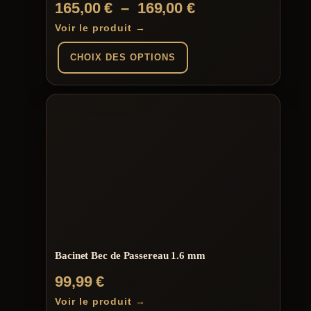
Plage
165,00
€
–
169,00
€
de
Voir le produit →
prix :
CHOIX DES OPTIONS
165,00 €
à
Ce
produit
169,00 €
a
plusieurs
variations.
Les
options
peuvent
être
choisies
sur
la
page
du
Bacinet Bec de Passereau 1.6 mm
produit
99,99
€
Voir le produit →