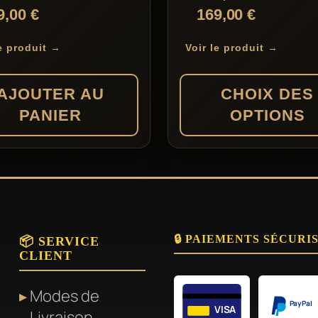
Plage
9,00
€
169,00
€
peuvent
de
être
le produit →
Voir le produit →
prix :
choisies
159,00 €
sur
AJOUTER AU
CHOIX DES
à
la
PANIER
OPTIONS
169,00 €
page
du
Ce
produit
produit
a
plusieurs
🔒 PAIEMENTS SÉCURI
variations.
📦 SERVICE
CLIENT
Les
options
Modes de
peuvent
PayPal
VISA
Livraison