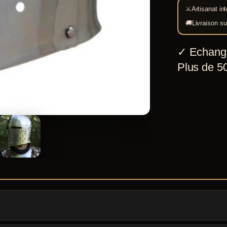
⚔
Artisanat int
🚚
Livraison su
✓
Echang
Plus de 50