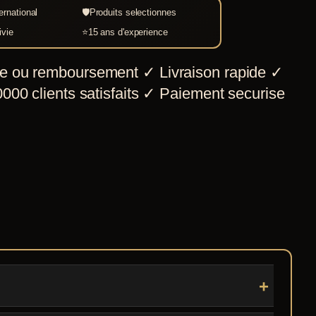
ernational
🛡
Produits selectionnes
sucre
ivie
⭐
15 ans d'experience
Epic
Armoury
e ou remboursement
✓
Livraison rapide
✓
000 clients satisfaits
✓
Paiement securise