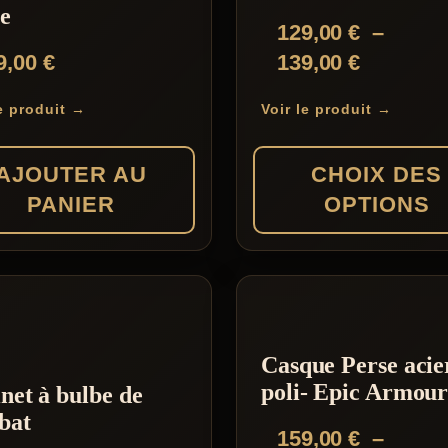
le
129,00
€
–
Plage
9,00
€
139,00
€
de
le produit →
Voir le produit →
prix :
129,00 €
AJOUTER AU
CHOIX DES
à
PANIER
OPTIONS
139,00 €
Ce
produit
a
plusieurs
Casque Perse acie
variations.
poli- Epic Armou
net à bulbe de
Les
bat
159,00
€
–
options