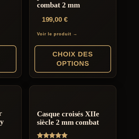
combat 2 mm
199,00
€
Voir le produit →
CHOIX DES
OPTIONS
Ce
produit
a
plusieurs
r
Casque croisés XIIe
variations.
ry
siècle 2 mm combat
Les
options