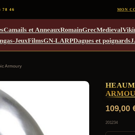
5 78 46
MON C
es
Camails et Anneaux
Romain
Grec
Medieval
Viki
ngas-Jeux
Films
GN-LARP
Dagues et poignards
J
ic Armoury
HEAUME
ARMOU
109,00
201234