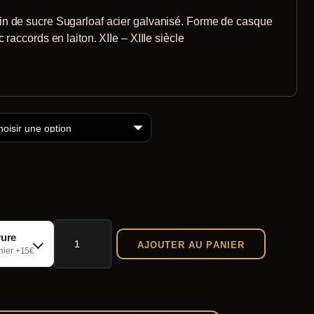
 de sucre Sugarloaf acier galvanisé. Forme de casque
 raccords en laiton. XIIe – XIIIe siècle
quantité
vure
AJOUTER AU PANIER
de
chier +15€
Heaume
pain
de