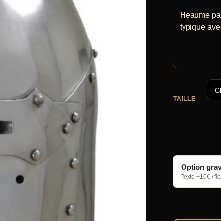
Heaume pain
typique avec
TAILLE
Option gra
Texte +10€ / fi