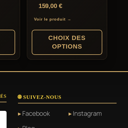
Note
159,00
€
peuvent
5.00
sur 5
être
Voir le produit →
choisies
sur
CHOIX DES
la
OPTIONS
page
du
Ce
produit
produit
a
plusieurs
SÉS
variations.
🌐 SUIVEZ-NOUS
Les
Facebook
Instagram
options
peuvent