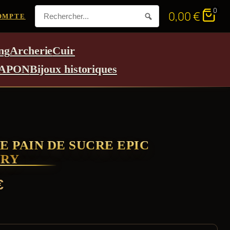
0
0,00
€
OMPTE
ng
Archerie
Cuir
APON
Bijoux historiques
 PAIN DE SUCRE EPIC
RY
€