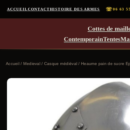
☏
ACCUEIL
CONTACT
HISTOIRE DES ARMES
06 63 5
Cottes de maill
Contemporain
Tentes
Ma
Accueil
/
Medieval
/
Casque médiéval
/ Heaume pain de sucre Ep