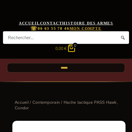
ACCUEIL
CONTACT
HISTOIRE DES ARMES
☏
06 63 55 78 46
MON COMPTE
0
0,00
€
Accueil
/
Contemporain
/ Hache tactique PASS Hawk,
Condor