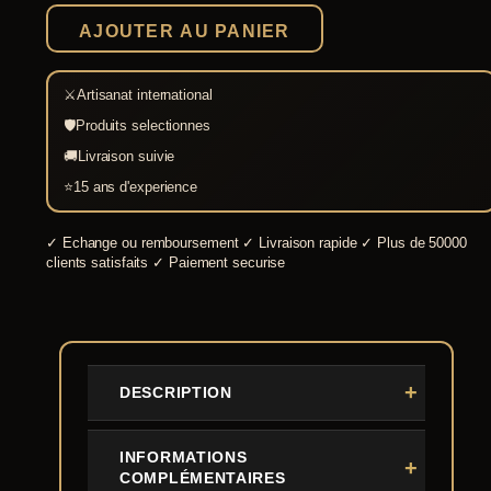
Hawk,
AJOUTER AU PANIER
Condor
⚔
Artisanat international
🛡
Produits selectionnes
🚚
Livraison suivie
⭐
15 ans d'experience
✓
Echange ou remboursement
✓
Livraison rapide
✓
Plus de 50000
clients satisfaits
✓
Paiement securise
DESCRIPTION
INFORMATIONS
COMPLÉMENTAIRES