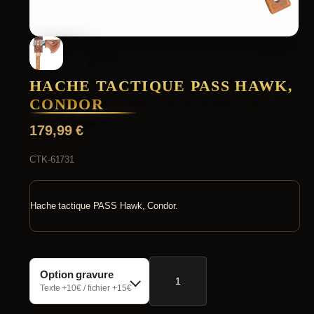
HACHE TACTIQUE PASS HAWK,
CONDOR
179,99
€
CTK-61731
Hache tactique PASS Hawk, Condor.
quantité
Option gravure
de
Hache
Texte +10€ / fichier +15€
tactique
PASS