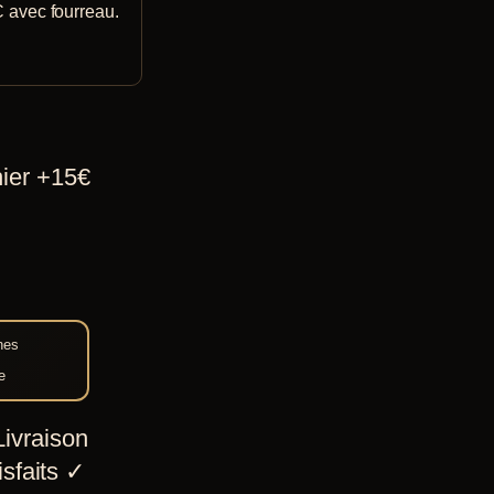
 avec fourreau.
hier +15€
nes
e
ivraison
sfaits
✓