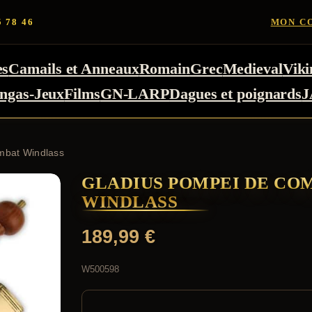
5 78 46
MON C
es
Camails et Anneaux
Romain
Grec
Medieval
Viki
ngas-Jeux
Films
GN-LARP
Dagues et poignards
J
mbat Windlass
GLADIUS POMPEI DE CO
WINDLASS
189,99
€
W500598