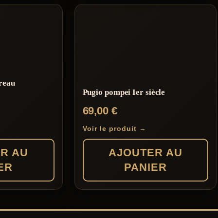
reau
Pugio pompei Ier siècle
69,00
€
Voir le produit →
R AU
AJOUTER AU
ER
PANIER