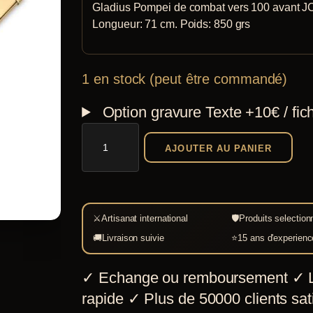
Gladius Pompei de combat vers 100 avant JC
Longueur: 71 cm. Poids: 850 grs
1 en stock (peut être commandé)
Option gravure
Texte +10€ / fic
quantité
AJOUTER AU PANIER
de
Gladius
Pompei
de
⚔
Artisanat international
🛡
Produits selection
combat
🚚
Livraison suivie
⭐
15 ans d'experienc
Windlass
✓
Echange ou remboursement
✓
L
rapide
✓
Plus de 50000 clients sati