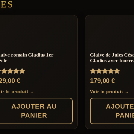
RES
aive romain Gladius 1er
Glaive de Jules Cés
ècle
Gladius avec fourr
ote
Note
29,00
€
179,00
€
.00
5.00
ur 5
sur 5
ir le produit →
Voir le produit →
AJOUTER AU
AJOUTE
PANIER
PANI