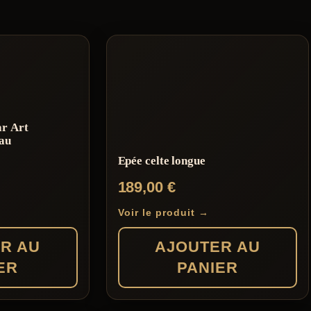
ar Art
eau
Epée celte longue
189,00
€
Voir le produit →
R AU
AJOUTER AU
ER
PANIER