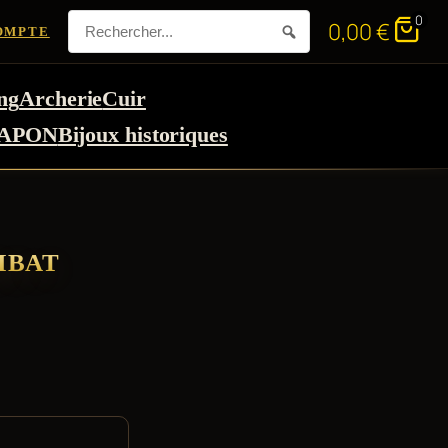
0
0,00
€
OMPTE
ng
Archerie
Cuir
APON
Bijoux historiques
MBAT