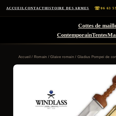
☏
ACCUEIL
CONTACT
HISTOIRE DES ARMES
06 63 5
Cottes de maill
Contemporain
Tentes
Ma
Accueil
/
Romain
/
Glaive romain
/ Gladius Pompei de co