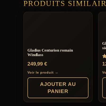
PRODUITS SIMILAI
Gl
si
Gladius Centurion romain
Windlass
N
249,99
€
1
5
s
Voir le produit →
Vo
AJOUTER AU
PANIER