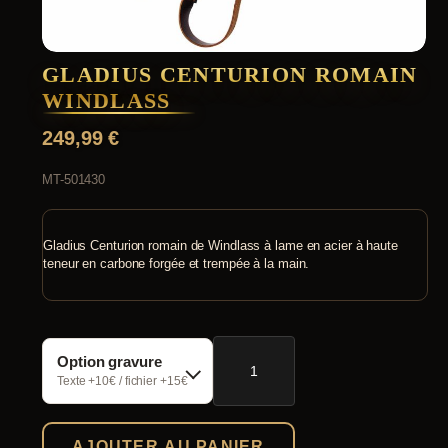
GLADIUS CENTURION ROMAIN
WINDLASS
249,99
€
MT-501430
Gladius Centurion romain de Windlass à lame en acier à haute
teneur en carbone forgée et trempée à la main.
quantité
Option gravure
de
Gladius
Texte +10€ / fichier +15€
Centurion
romain
Windlass
AJOUTER AU PANIER