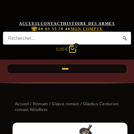
ACCUEIL
CONTACT
HISTOIRE DES ARMES
☏
06 63 55 78 46
MON COMPTE
0
0,00
€
Accueil
/
Romain
/
Glaive romain
/ Gladius Centurion
romain Windlass