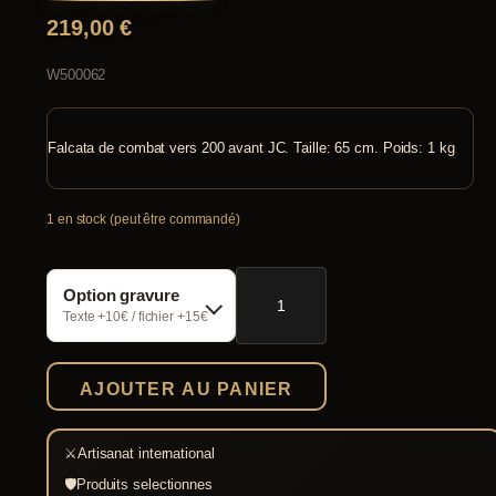
219,00
€
W500062
Falcata de combat vers 200 avant JC. Taille: 65 cm. Poids: 1 kg
1 en stock (peut être commandé)
quantité
Option gravure
de
Falcata
Texte +10€ / fichier +15€
de
combat
Windlass
AJOUTER AU PANIER
⚔
Artisanat international
🛡
Produits selectionnes