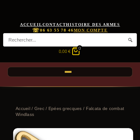
ACCUEIL
CONTACT
HISTOIRE DES ARMES
☏
06 63 55 78 46
MON COMPTE
0
0,00
€
Accueil
/
Grec
/
Epées grecques
/ Falcata de combat
Windlass