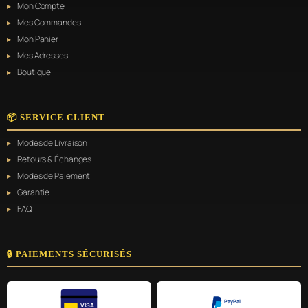
Mon Compte
Mes Commandes
Mon Panier
Mes Adresses
Boutique
📦 SERVICE CLIENT
Modes de Livraison
Retours & Échanges
Modes de Paiement
Garantie
FAQ
🔒 PAIEMENTS SÉCURISÉS
PayPal
VISA