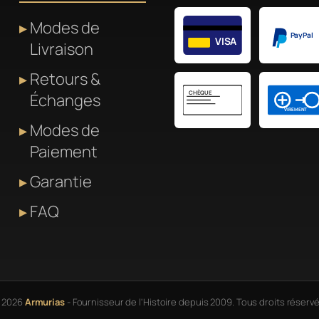
Modes de
PayPal
VISA
Livraison
Retours &
CHÈQUE
Échanges
VIREMENT
Modes de
Paiement
Garantie
FAQ
 2026
Armurias
- Fournisseur de l'Histoire depuis 2009. Tous droits réservé