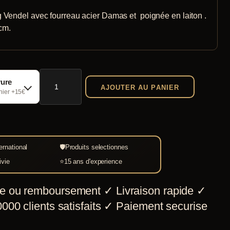
 Vendel avec fourreau acier Damas et poignée en laiton .
 cm.
quantité
vure
AJOUTER AU PANIER
de
chier +15€
Epée
viking
Vendel
ernational
🛡
Produits selectionnes
avec
ivie
⭐
15 ans d'experience
fourreau
acier
e ou remboursement
✓
Livraison rapide
✓
Damas
000 clients satisfaits
✓
Paiement securise