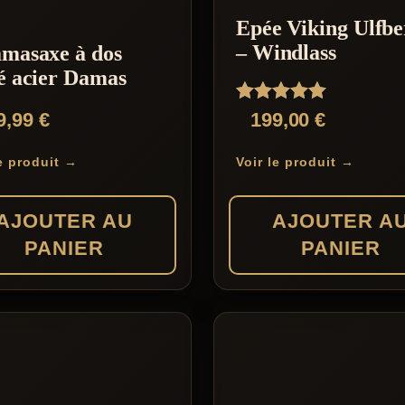
Epée Viking Ulfbe
– Windlass
amasaxe à dos
é acier Damas
Note
9,99
€
199,00
€
5.00
sur 5
le produit →
Voir le produit →
AJOUTER AU
AJOUTER A
PANIER
PANIER