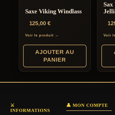
Sax 
Saxe Viking Windlass
Jell
125,00
€
12
Voir le produit →
Voir 
AJOUTER AU
PANIER
⚔️
👤 MON COMPTE
INFORMATIONS