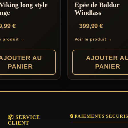
Viking long style
Epée de Baldur
inge
Windlass
9,99
€
399,99
€
le produit →
Voir le produit →
AJOUTER AU
AJOUTER A
PANIER
PANIER
🔒 PAIEMENTS SÉCURI
📦 SERVICE
CLIENT