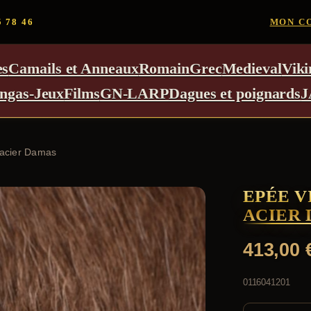
5 78 46
MON C
es
Camails et Anneaux
Romain
Grec
Medieval
Viki
ngas-Jeux
Films
GN-LARP
Dagues et poignards
J
 acier Damas
EPÉE V
ACIER
413,00
0116041201