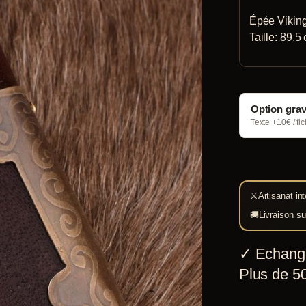
Épée Viking
Taille: 89.5
Option gra
Texte +10€ / fi
⚔
Artisanat int
🚚
Livraison su
✓
Echang
Plus de 50