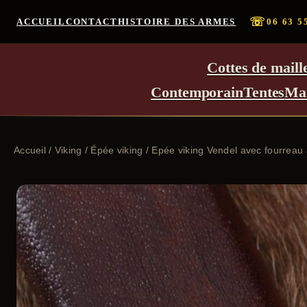
☏
ACCUEIL
CONTACT
HISTOIRE DES ARMES
06 63 5
Cottes de maill
Contemporain
Tentes
Ma
Accueil
/
Viking
/
Épée viking
/ Epée viking Vendel avec fourreau