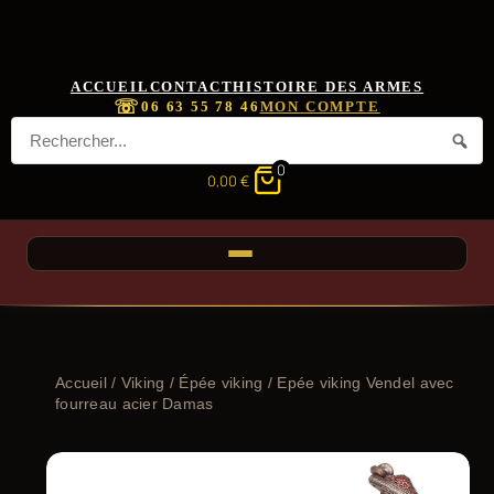
ACCUEIL
CONTACT
HISTOIRE DES ARMES
☏
06 63 55 78 46
MON COMPTE
0
0,00
€
Accueil
/
Viking
/
Épée viking
/ Epée viking Vendel avec
fourreau acier Damas