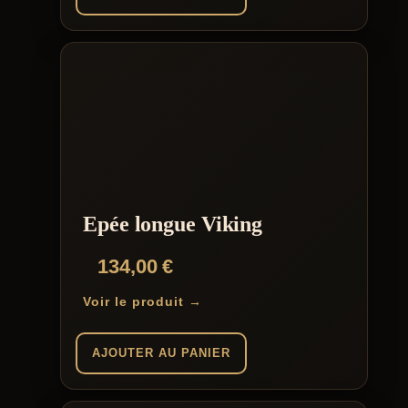
à
Ce
149,99 €
produit
a
plusieurs
variations.
Les
options
peuvent
être
choisies
sur
la
Epée longue Viking
page
du
134,00
€
produit
Voir le produit →
AJOUTER AU PANIER