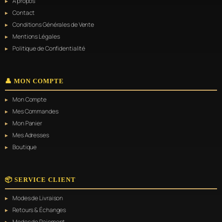
À propos
peuvent
être
Contact
choisies
Conditions Générales de Vente
sur
Mentions Légales
la
page
Politique de Confidentialité
du
produit
👤 MON COMPTE
Mon Compte
Mes Commandes
Mon Panier
Mes Adresses
Boutique
📦 SERVICE CLIENT
Modes de Livraison
Retours & Échanges
Modes de Paiement