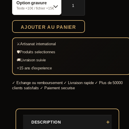
Option gravure
de
Epée
Texte +10€ / fichier +15€
viking
Vendel
avec
AJOUTER AU PANIER
fourreau
acier
Damas
⚔
Artisanat international
🛡
Produits selectionnes
🚚
Livraison suivie
⭐
15 ans d'experience
✓
Echange ou remboursement
✓
Livraison rapide
✓
Plus de 50000
clients satisfaits
✓
Paiement securise
DESCRIPTION