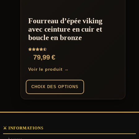
Fourreau d’épée viking
avec ceinture en cuir et
boucle en bronze
Note
79,99
€
4.50
sur 5
Voir le produit →
CHOIX DES OPTIONS
Ce
produit
a
plusieurs
variations.
⚔️ INFORMATIONS
Les
options